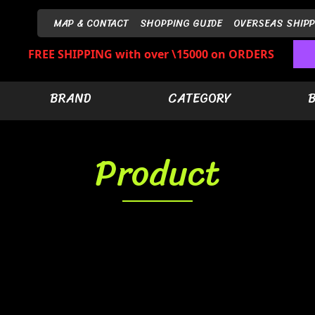
MAP & CONTACT
SHOPPING GUIDE
OVERSEAS SHIPP
FREE SHIPPING with over \15000 on ORDERS
BRAND
CATEGORY
Product