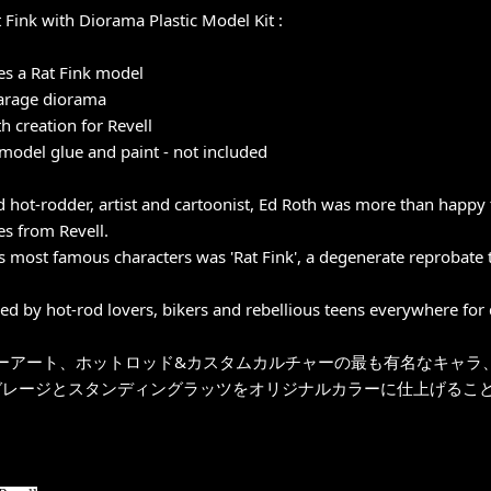
t Fink with Diorama Plastic Model Kit :
res a Rat Fink model
garage diorama
h creation for Revell
model glue and paint - not included
d hot-rodder, artist and cartoonist, Ed Roth was more than happy 
es from Revell.
s most famous characters was 'Rat Fink', a degenerate reprobate 
ved by hot-rod lovers, bikers and rebellious teens everywhere for 
ーアート、ホットロッド&カスタムカルチャーの最も有名なキャラ、
othガレージとスタンディングラッツをオリジナルカラーに仕上げること