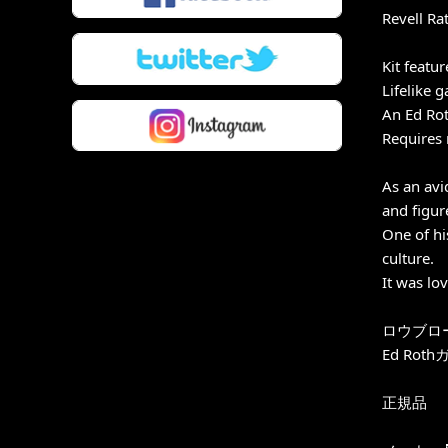
Revell Ra
Kit featu
Lifelike 
An Ed Rot
Requires 
As an avi
and figur
One of hi
culture.
It was lo
ロウブロ
Ed R
正規品