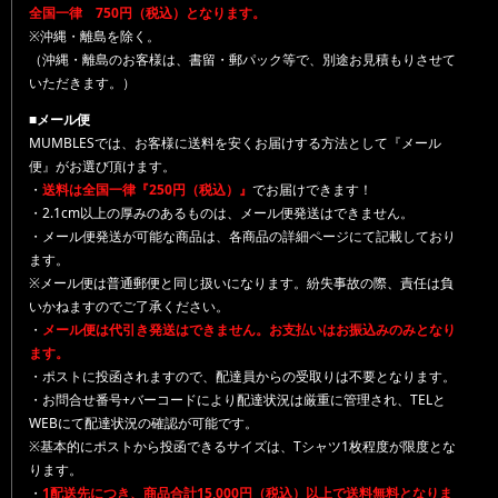
全国一律 750円（税込）となります。
※沖縄・離島を除く。
（沖縄・離島のお客様は、書留・郵パック等で、別途お見積もりさせて
いただきます。）
■メール便
MUMBLESでは、お客様に送料を安くお届けする方法として『メール
便』がお選び頂けます。
・
送料は全国一律『250円（税込）』
でお届けできます！
・2.1cm以上の厚みのあるものは、メール便発送はできません。
・メール便発送が可能な商品は、各商品の詳細ページにて記載しており
ます。
※メール便は普通郵便と同じ扱いになります。紛失事故の際、責任は負
いかねますのでご了承ください。
・
メール便は代引き発送はできません。お支払いはお振込みのみとなり
ます。
・ポストに投函されますので、配達員からの受取りは不要となります。
・お問合せ番号+バーコードにより配達状況は厳重に管理され、TELと
WEBにて配達状況の確認が可能です。
※基本的にポストから投函できるサイズは、Tシャツ1枚程度が限度とな
ります。
・
1配送先につき、商品合計15,000円（税込）以上で送料無料となりま