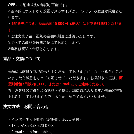
WEBにて配達状況の確認が可能です。
※基本的にポストから投函できるサイズは、Tシャツ1枚程度が限度とな
ります。
・
1配送先につき、商品合計15,000円（税込）以上で送料無料となりま
す。
※ご注文完了後、正規の金額を別途ご連絡いたします。
※すべての商品を佐川急便にてお届けします。
※送料は税込の金額となります。
返品・交換について
商品には厳格な管理のもと十分注意しておりますが、万一不都合がござ
いましたら誠意をもって対応させていただきます。お気付きの点は、
商
品到着後7日以内にTEL、またはE-mailにてご連絡ください。
尚、お客様のご都合よる返品・交換は、誠に恐れ入りますが商品の性質
上お断りしておりますので、あらかじめご了承くださいませ。
注文方法・お問い合わせ
・インターネット販売（24時間、365日受付）
・TEL / FAX：053-420-0728
・E-mail：info@mumbles.jp