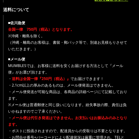
送料について
■佐川急便
全国一律 750円（税込）となります。
※沖縄・離島を除く。
（沖縄・離島のお客様は、書留・郵パック等で、別途お見積もりさせて
いただきます。）
■メール便
MUMBLESでは、お客様に送料を安くお届けする方法として『メール
便』がお選び頂けます。
・
送料は全国一律『250円（税込）』
でお届けできます！
・2.1cm以上の厚みのあるものは、メール便発送はできません。
・メール便発送が可能な商品は、各商品の詳細ページにて記載しており
ます。
※メール便は普通郵便と同じ扱いになります。紛失事故の際、責任は負
いかねますのでご了承ください。
・
メール便は代引き発送はできません。お支払いはお振込みのみとなり
ます。
・ポストに投函されますので、配達員からの受取りは不要となります。
・お問合せ番号+バーコードにより配達状況は厳重に管理され、TELと