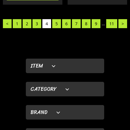
<
1
2
3
4
5
6
7
8
9
...
11
>
ITEM
CATEGORY
BRAND