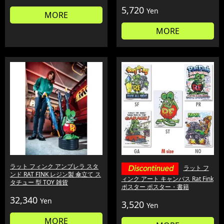
5,720
Yen
MORE
MORE
ラット フィンク アンブレラ スタ
ラット フ
ンド RAT FINK レジン製 傘立て ス
ィンク アート キャンバス Rat Fink
タチュー 型 TOY 雑貨
ポスター ポスター・書籍
32,340
Yen
3,520
Yen
MORE