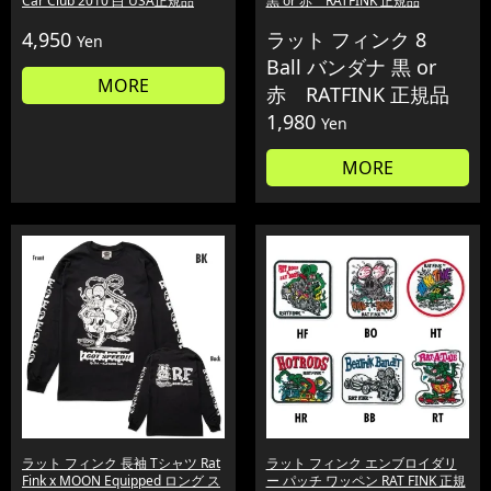
Car Club 2010 白 USA正規品
黒 or 赤 RATFINK 正規品
4,950
ラット フィンク 8
Yen
Ball バンダナ 黒 or
MORE
赤 RATFINK 正規品
1,980
Yen
MORE
ラット フィンク 長袖 Tシャツ Rat
ラット フィンク エンブロイダリ
Fink x MOON Equipped ロング ス
ー パッチ ワッペン RAT FINK 正規