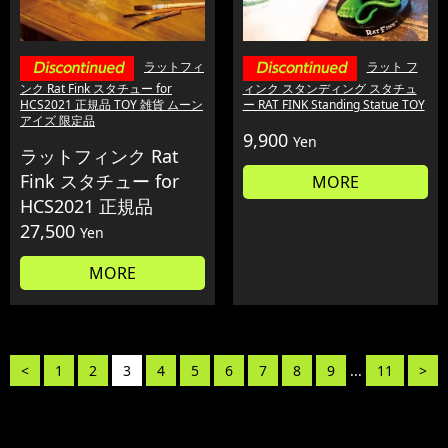
ラットフィ
ラット フ
ンク Rat Fink スタチュー for
ィンク スタンディング スタチュ
HCS2021 正規品 TOY 雑貨 ムーン
ー RAT FINK Standing Statue TOY
アイズ 限定品
9,900
Yen
ラットフィンク Rat
Fink スタチュー for
MORE
HCS2021 正規品
27,500
Yen
MORE
<
1
2
3
4
5
6
7
8
9
...
11
>