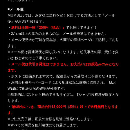
■メール便
MUMBLESでは、お客様に送料を安くお届けする方法として『メール
便』がお選び頂けます。
・
送料は全国一律『250円（税込）』
でお届けできます！
・2.1cm以上の厚みのあるものは、メール便発送はできません。
・メール便発送が可能な商品は、各商品の詳細ページにて記載しており
ます。
※メール便は普通郵便と同じ扱いになります。紛失事故の際、責任は負
いかねますのでご了承ください。
・
メール便は代引き発送はできません。お支払いはお振込みのみとなり
ます。
・ポストに投函されますので、配達員からの受取りは不要となります。
・お問合せ番号+バーコードにより配達状況は厳重に管理され、TELと
WEBにて配達状況の確認が可能です。
※基本的にポストから投函できるサイズは、Tシャツ1枚程度が限度とな
ります。
・
1配送先につき、商品合計15,000円（税込）以上で送料無料となりま
す。
※ご注文完了後、正規の金額を別途ご連絡いたします。
※すべての商品を佐川急便にてお届けします。