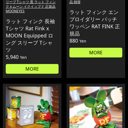
リーブ Tシャツ 黒 ラット フィン
品 雑貨
ク x ムーン イクイップド 正規品
MOONEYES
ラット フィンク エン
ブロイダリー パッチ
ラット フィンク 長袖
ワッペン RAT FINK 正
Tシャツ Rat Fink x
規品
MOON Equipped ロ
880
Yen
ング スリーブ Tシャ
ツ
MORE
5,940
Yen
MORE