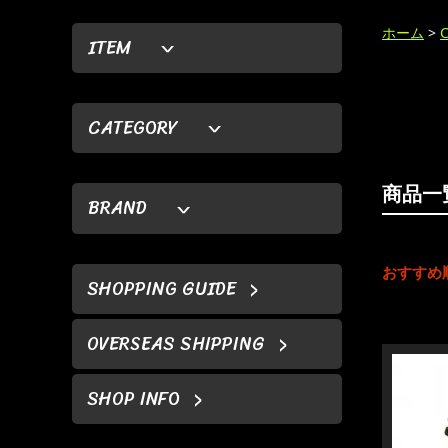
ホーム
>
ITEM
CATEGORY
商品一
BRAND
おすすめ
SHOPPING GUIDE
OVERSEAS SHIPPING
SHOP INFO