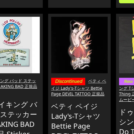
ング バッド ステッ
ベティ ペ
EAKING BAD 正規品
イジ Lady's-Tシャツ Bettie
ング Tシ
Page DEVIL TATTOO 正規品
Thin
ムービー
イキング バ
ベティ ペイジ
ドゥ
 ステッカー
Lady's-Tシャツ
シン
AKING BAD
Bettie Page
Do T
 Sticker