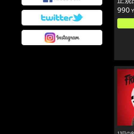
990
Y
13日の