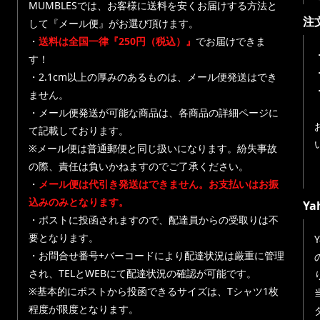
MUMBLESでは、お客様に送料を安くお届けする方法と
注
して『メール便』がお選び頂けます。
・
送料は全国一律『250円（税込）』
でお届けできま
す！
・
・2.1cm以上の厚みのあるものは、メール便発送はでき
ません。
・メール便発送が可能な商品は、各商品の詳細ページに
て記載しております。
※メール便は普通郵便と同じ扱いになります。紛失事故
の際、責任は負いかねますのでご了承ください。
・
メール便は代引き発送はできません。お支払いはお振
込みのみとなります。
Y
・ポストに投函されますので、配達員からの受取りは不
要となります。
・お問合せ番号+バーコードにより配達状況は厳重に管理
され、TELとWEBにて配達状況の確認が可能です。
※基本的にポストから投函できるサイズは、Tシャツ1枚
程度が限度となります。