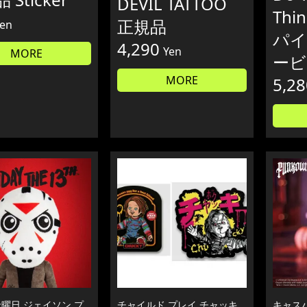
DEVIL TATTOO
Thi
正規品
en
パイ
4,290
Yen
MORE
ービ
MORE
5,28
金曜日 ジェイソン プ
チャイルド プレイ チャッキ
キャス