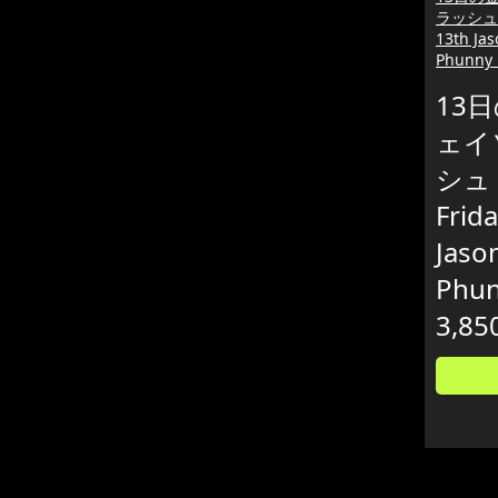
ラッシュド
13th Ja
Phunny
13
ェイ
シュ
Frid
Jaso
Phun
3,85