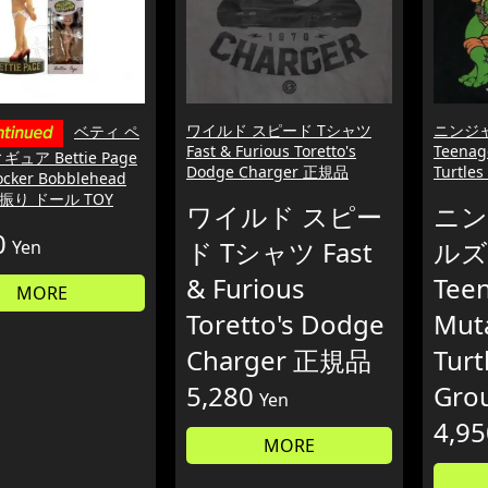
ワイルド スピード Tシャツ
ニンジャ
ベティ ペ
Fast & Furious Toretto's
Teenag
ュア Bettie Page
Dodge Charger 正規品
Turtle
cker Bobblehead
首振り ドール TOY
ワイルド スピー
ニン
0
ド Tシャツ Fast
ルズ
Yen
& Furious
Tee
MORE
Toretto's Dodge
Muta
Charger 正規品
Turt
5,280
Gro
Yen
4,95
MORE