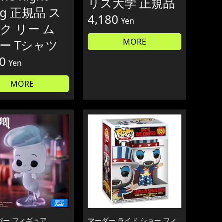
リス大学 正規品
ng 正規品 ス
4,180
Yen
ク リー ム
MORE
ー Tシャツ
0
Yen
MORE
パー フィギュア
マーダー ライド ショー フィ