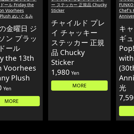
ール Friday the
ー ステッカー 正規品 Chucky
FUNKO 
son Voorhees
Sticker
Chef's 
 Plush ぬいぐるみ
Annive
チャイルド プレ
日の金曜日 ジ
キャ
イ チャッキー
ソン プラッ
ギュ
ステッカー 正規
ドール
Pop!
品 Chucky
ay the 13th
with
Sticker
n Voorhees
(30t
1,980
Yen
ny Plush
Anni
MORE
0
光
Yen
7,59
MORE