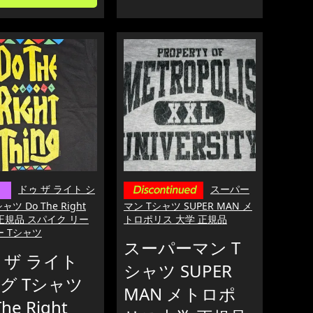
ドゥ ザ ライト シ
スーパー
ャツ Do The Right
マン Tシャツ SUPER MAN メ
g 正規品 スパイク リー
トロポリス 大学 正規品
 Tシャツ
スーパーマン T
 ザ ライト
シャツ SUPER
グ Tシャツ
MAN メトロポ
he Right