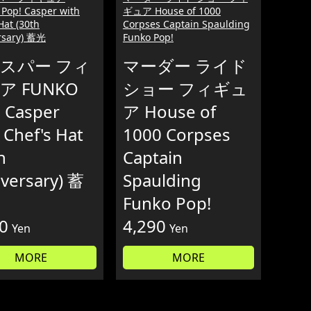
Pop! Casper with
ギュア House of 1000
Hat (30th
Corpses Captain Spaulding
rsary) 蓄光
Funko Pop!
スパー フィ
マーダー ライド
ア FUNKO
ショー フィギュ
 Casper
ア House of
 Chef's Hat
1000 Corpses
h
Captain
versary) 蓄
Spaulding
Funko Pop!
0
4,290
Yen
Yen
MORE
MORE