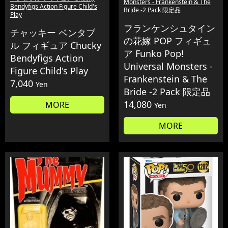
Monsters - Frankenstein & The
Bendyfigs Action Figure Child's
Bride -2 Pack 限定品
Play
フランケンシュタイン
チャッキー ベンタブ
の花嫁 POP フィギュ
ル フィギュア Chucky
ア Funko Pop!
Bendyfigs Action
Universal Monsters -
Figure Child's Play
Frankenstein & The
7,040
Yen
Bride -2 Pack 限定品
14,080
MORE
Yen
MORE