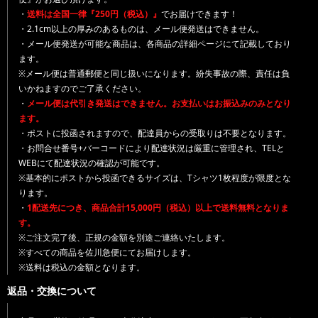
・
送料は全国一律『250円（税込）』
でお届けできます！
・2.1cm以上の厚みのあるものは、メール便発送はできません。
・メール便発送が可能な商品は、各商品の詳細ページにて記載しており
ます。
※メール便は普通郵便と同じ扱いになります。紛失事故の際、責任は負
いかねますのでご了承ください。
・
メール便は代引き発送はできません。お支払いはお振込みのみとなり
ます。
・ポストに投函されますので、配達員からの受取りは不要となります。
・お問合せ番号+バーコードにより配達状況は厳重に管理され、TELと
WEBにて配達状況の確認が可能です。
※基本的にポストから投函できるサイズは、Tシャツ1枚程度が限度とな
ります。
・
1配送先につき、商品合計15,000円（税込）以上で送料無料となりま
す。
※ご注文完了後、正規の金額を別途ご連絡いたします。
※すべての商品を佐川急便にてお届けします。
※送料は税込の金額となります。
返品・交換について