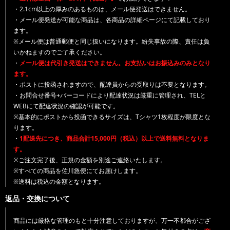
・2.1cm以上の厚みのあるものは、メール便発送はできません。
・メール便発送が可能な商品は、各商品の詳細ページにて記載しており
ます。
※メール便は普通郵便と同じ扱いになります。紛失事故の際、責任は負
いかねますのでご了承ください。
・
メール便は代引き発送はできません。お支払いはお振込みのみとなり
ます。
・ポストに投函されますので、配達員からの受取りは不要となります。
・お問合せ番号+バーコードにより配達状況は厳重に管理され、TELと
WEBにて配達状況の確認が可能です。
※基本的にポストから投函できるサイズは、Tシャツ1枚程度が限度とな
ります。
・
1配送先につき、商品合計15,000円（税込）以上で送料無料となりま
す。
※ご注文完了後、正規の金額を別途ご連絡いたします。
※すべての商品を佐川急便にてお届けします。
※送料は税込の金額となります。
返品・交換について
商品には厳格な管理のもと十分注意しておりますが、万一不都合がござ