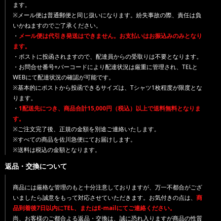
ます。
※メール便は普通郵便と同じ扱いになります。紛失事故の際、責任は負
いかねますのでご了承ください。
・
メール便は代引き発送はできません。お支払いはお振込みのみとなり
ます。
・ポストに投函されますので、配達員からの受取りは不要となります。
・お問合せ番号+バーコードにより配達状況は厳重に管理され、TELと
WEBにて配達状況の確認が可能です。
※基本的にポストから投函できるサイズは、Tシャツ1枚程度が限度とな
ります。
・
1配送先につき、商品合計15,000円（税込）以上で送料無料となりま
す。
※ご注文完了後、正規の金額を別途ご連絡いたします。
※すべての商品を佐川急便にてお届けします。
※送料は税込の金額となります。
返品・交換について
商品には厳格な管理のもと十分注意しておりますが、万一不都合がござ
いましたら誠意をもって対応させていただきます。お気付きの点は、
商
品到着後7日以内にTEL、またはE-mailにてご連絡ください。
尚、お客様のご都合よる返品・交換は、誠に恐れ入りますが商品の性質