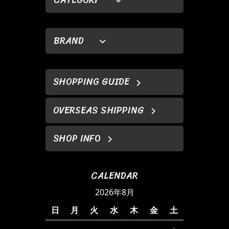
BRAND
SHOPPING GUIDE
OVERSEAS SHIPPING
SHOP INFO
CALENDAR
2026年8月
日
月
火
水
木
金
土