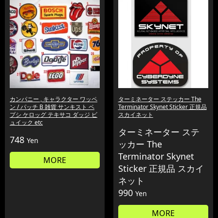
カンパニー , キャラクター ワッペ
ターミネーター ステッカー The
ン / パッチ B 雑貨 サンキスト ペ
Terminator Skynet Sticker 正規品
プシ ケロッグ テキサコ ダッジ ビ
スカイネット
ュイック etc
ターミネーター ステ
748
Yen
ッカー The
Terminator Skynet
MORE
Sticker 正規品 スカイ
ネット
990
Yen
MORE