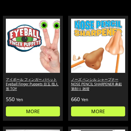
アイボール フィンガー パペット
ノーズ ペンシル シャープナー
Eyeball Finger Puppets 目玉 指人
NOSE PENCIL SHARPENER 鼻鉛
形 TOY
筆削り 雑貨
550
660
Yen
Yen
MORE
MORE