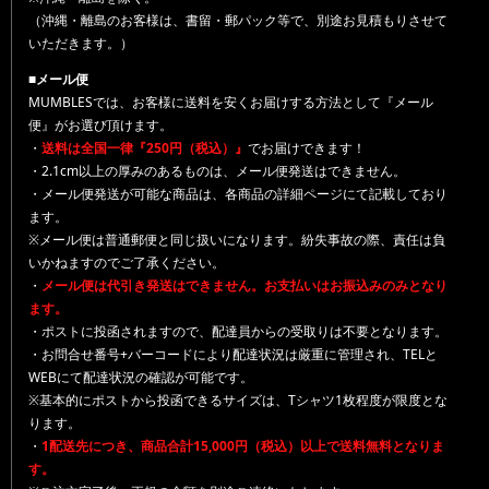
（沖縄・離島のお客様は、書留・郵パック等で、別途お見積もりさせて
いただきます。）
■メール便
MUMBLESでは、お客様に送料を安くお届けする方法として『メール
便』がお選び頂けます。
・
送料は全国一律『250円（税込）』
でお届けできます！
・2.1cm以上の厚みのあるものは、メール便発送はできません。
・メール便発送が可能な商品は、各商品の詳細ページにて記載しており
ます。
※メール便は普通郵便と同じ扱いになります。紛失事故の際、責任は負
いかねますのでご了承ください。
・
メール便は代引き発送はできません。お支払いはお振込みのみとなり
ます。
・ポストに投函されますので、配達員からの受取りは不要となります。
・お問合せ番号+バーコードにより配達状況は厳重に管理され、TELと
WEBにて配達状況の確認が可能です。
※基本的にポストから投函できるサイズは、Tシャツ1枚程度が限度とな
ります。
・
1配送先につき、商品合計15,000円（税込）以上で送料無料となりま
す。