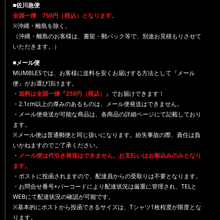
■佐川急便
全国一律 750円（税込）となります。
※沖縄・離島を除く。
（沖縄・離島のお客様は、書留・郵パック等で、別途お見積もりさせて
いただきます。）
■メール便
MUMBLESでは、お客様に送料を安くお届けする方法として『メール
便』がお選び頂けます。
・
送料は全国一律『250円（税込）』
でお届けできます！
・2.1cm以上の厚みのあるものは、メール便発送はできません。
・メール便発送が可能な商品は、各商品の詳細ページにて記載しており
ます。
※メール便は普通郵便と同じ扱いになります。紛失事故の際、責任は負
いかねますのでご了承ください。
・
メール便は代引き発送はできません。お支払いはお振込みのみとなり
ます。
・ポストに投函されますので、配達員からの受取りは不要となります。
・お問合せ番号+バーコードにより配達状況は厳重に管理され、TELと
WEBにて配達状況の確認が可能です。
※基本的にポストから投函できるサイズは、Tシャツ1枚程度が限度とな
ります。