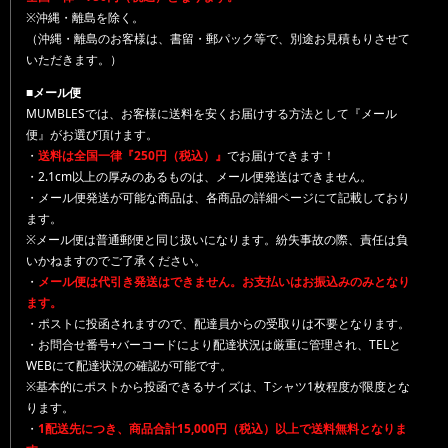
※沖縄・離島を除く。
（沖縄・離島のお客様は、書留・郵パック等で、別途お見積もりさせて
いただきます。）
■メール便
MUMBLESでは、お客様に送料を安くお届けする方法として『メール
便』がお選び頂けます。
・
送料は全国一律『250円（税込）』
でお届けできます！
・2.1cm以上の厚みのあるものは、メール便発送はできません。
・メール便発送が可能な商品は、各商品の詳細ページにて記載しており
ます。
※メール便は普通郵便と同じ扱いになります。紛失事故の際、責任は負
いかねますのでご了承ください。
・
メール便は代引き発送はできません。お支払いはお振込みのみとなり
ます。
・ポストに投函されますので、配達員からの受取りは不要となります。
・お問合せ番号+バーコードにより配達状況は厳重に管理され、TELと
WEBにて配達状況の確認が可能です。
※基本的にポストから投函できるサイズは、Tシャツ1枚程度が限度とな
ります。
・
1配送先につき、商品合計15,000円（税込）以上で送料無料となりま