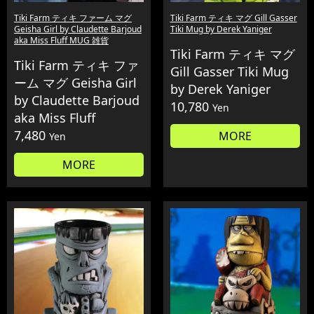
Tiki Farm ティキ ファーム マグ
Tiki Farm ティキ マグ Gill Gasser
Geisha Girl by Claudette Barjoud
Tiki Mug by Derek Yaniger
aka Miss Fluff MUG 雑貨
Tiki Farm ティキ マグ
Tiki Farm ティキ ファ
Gill Gasser Tiki Mug
ーム マグ Geisha Girl
by Derek Yaniger
by Claudette Barjoud
10,780
Yen
aka Miss Fluff
7,480
MORE
Yen
MORE