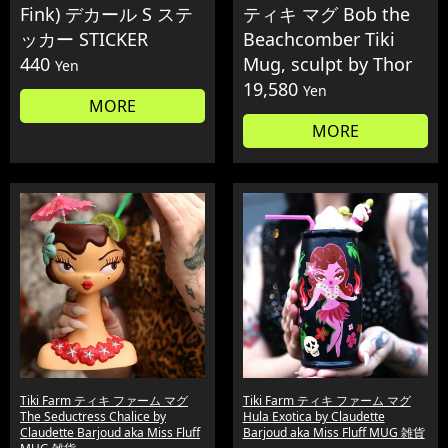
Fink) デカール S ステ
ティキ マグ Bob the
ッカー STICKER
Beachcomber Tiki
440
Mug, sculpt by Thor
Yen
19,580
Yen
MORE
MORE
Tiki Farm ティキ ファーム マグ
Tiki Farm ティキ ファーム マグ
The Seductress Chalice by
Hula Exotica by Claudette
Claudette Barjoud aka Miss Fluff
Barjoud aka Miss Fluff MUG 雑貨