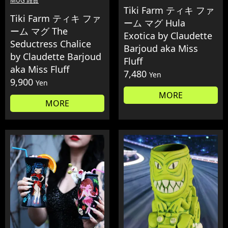
MUG 雑貨
Tiki Farm ティキ ファ
Tiki Farm ティキ ファ
ーム マグ Hula
ーム マグ The
Exotica by Claudette
Seductress Chalice
Barjoud aka Miss
by Claudette Barjoud
Fluff
aka Miss Fluff
7,480
Yen
9,900
Yen
MORE
MORE