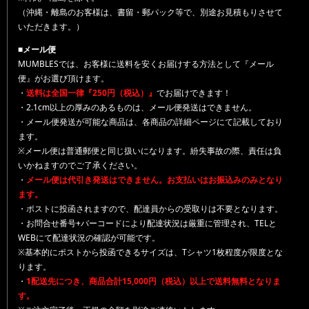
（沖縄・離島のお客様は、書留・郵パック等で、別途お見積もりさせて
いただきます。）
■メール便
MUMBLESでは、お客様に送料を安くお届けする方法として『メール
便』がお選び頂けます。
・
送料は全国一律『250円（税込）』
でお届けできます！
・2.1cm以上の厚みのあるものは、メール便発送はできません。
・メール便発送が可能な商品は、各商品の詳細ページにて記載しており
ます。
※メール便は普通郵便と同じ扱いになります。紛失事故の際、責任は負
いかねますのでご了承ください。
・
メール便は代引き発送はできません。お支払いはお振込みのみとなり
ます。
・ポストに投函されますので、配達員からの受取りは不要となります。
・お問合せ番号+バーコードにより配達状況は厳重に管理され、TELと
WEBにて配達状況の確認が可能です。
※基本的にポストから投函できるサイズは、Tシャツ1枚程度が限度とな
ります。
・
1配送先につき、商品合計15,000円（税込）以上で送料無料となりま
す。