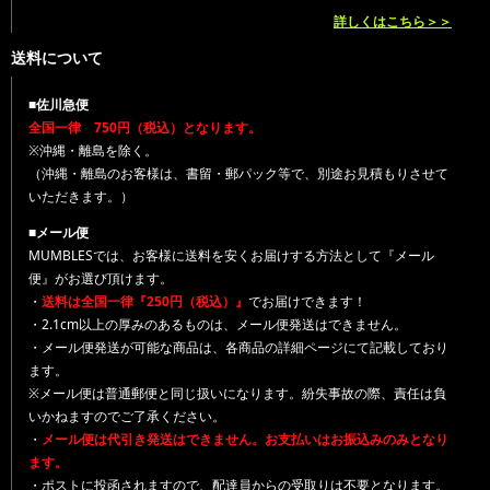
詳しくはこちら＞＞
送料について
■佐川急便
全国一律 750円（税込）となります。
※沖縄・離島を除く。
（沖縄・離島のお客様は、書留・郵パック等で、別途お見積もりさせて
いただきます。）
■メール便
MUMBLESでは、お客様に送料を安くお届けする方法として『メール
便』がお選び頂けます。
・
送料は全国一律『250円（税込）』
でお届けできます！
・2.1cm以上の厚みのあるものは、メール便発送はできません。
・メール便発送が可能な商品は、各商品の詳細ページにて記載しており
ます。
※メール便は普通郵便と同じ扱いになります。紛失事故の際、責任は負
いかねますのでご了承ください。
・
メール便は代引き発送はできません。お支払いはお振込みのみとなり
ます。
・ポストに投函されますので、配達員からの受取りは不要となります。