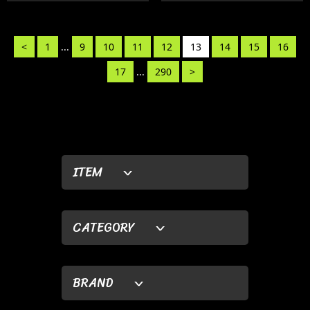
<
1
...
9
10
11
12
13
14
15
16
17
...
290
>
ITEM
CATEGORY
BRAND