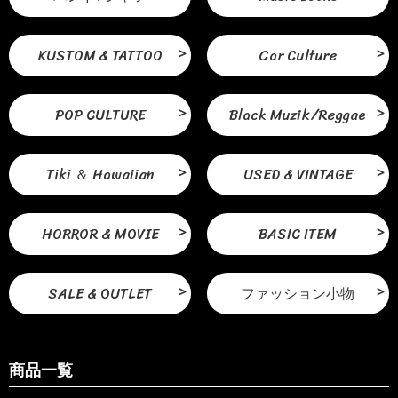
KUSTOM & TATTOO
Car Culture
POP CULTURE
Black Muzik/Reggae
Tiki ＆ Hawaiian
USED & VINTAGE
HORROR & MOVIE
BASIC ITEM
SALE & OUTLET
ファッション小物
商品一覧