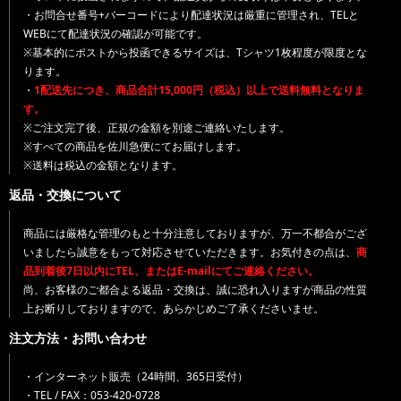
・お問合せ番号+バーコードにより配達状況は厳重に管理され、TELと
WEBにて配達状況の確認が可能です。
※基本的にポストから投函できるサイズは、Tシャツ1枚程度が限度とな
ります。
・
1配送先につき、商品合計15,000円（税込）以上で送料無料となりま
す。
※ご注文完了後、正規の金額を別途ご連絡いたします。
※すべての商品を佐川急便にてお届けします。
※送料は税込の金額となります。
返品・交換について
商品には厳格な管理のもと十分注意しておりますが、万一不都合がござ
いましたら誠意をもって対応させていただきます。お気付きの点は、
商
品到着後7日以内にTEL、またはE-mailにてご連絡ください。
尚、お客様のご都合よる返品・交換は、誠に恐れ入りますが商品の性質
上お断りしておりますので、あらかじめご了承くださいませ。
注文方法・お問い合わせ
・インターネット販売（24時間、365日受付）
・TEL / FAX：053-420-0728