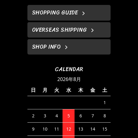
SHOPPING GUIDE
OVERSEAS SHIPPING
SHOP INFO
CALENDAR
2026年8月
日
月
火
水
木
金
土
1
2
3
4
5
6
7
8
9
10
11
12
13
14
15