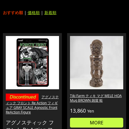
おすすめ順
|
価格順
|
新着順
Tiki Farm ティキ マグ MELE HOA
アグノステ
Mug BROWN 雑貨 蛙
ィック フロント Re Action フィギ
ュア GRAY SCALE Agnostic Front
13,860
Yen
ReAction Figure
アグノスティック フ
MORE