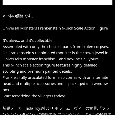
※1体の価格です。
Universal Monsters Frankenstein 6-Inch Scale Action Figure
It's alive... and it's collectible!
Assembled with only the choicest parts from stolen corpses,
Dr. Frankenstein's reanimated monster is the crown jewel in
Universal's monster franchise – and now he's all yours.
This 6-inch scale action figure features highly detailed
sculpting and premium painted details.
Frankie's fully articulated form also comes with an alternate
head and multiple accessories and is packaged in a window
box.
Start terrorizing the villagers today!
新鋭メーカーJada Toys社より,ホラームーヴィーの古典,『フラ
ンケンシュタイン』に登場する,フランケンシュタインの怪物の