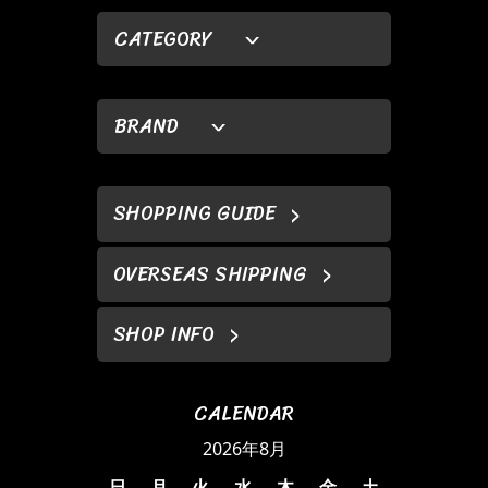
CATEGORY
BRAND
SHOPPING GUIDE
OVERSEAS SHIPPING
SHOP INFO
CALENDAR
2026年8月
日
月
火
水
木
金
土