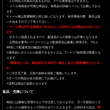
・2.1cm以上の厚みのあるものは、メール便発送はできません。
・メール便発送が可能な商品は、各商品の詳細ページにて記載しており
ます。
※メール便は普通郵便と同じ扱いになります。紛失事故の際、責任は負
いかねますのでご了承ください。
・
メール便は代引き発送はできません。お支払いはお振込みのみとなり
ます。
・ポストに投函されますので、配達員からの受取りは不要となります。
・お問合せ番号+バーコードにより配達状況は厳重に管理され、TELと
WEBにて配達状況の確認が可能です。
※基本的にポストから投函できるサイズは、Tシャツ1枚程度が限度とな
ります。
・
1配送先につき、商品合計15,000円（税込）以上で送料無料となりま
す。
※ご注文完了後、正規の金額を別途ご連絡いたします。
※すべての商品を佐川急便にてお届けします。
※送料は税込の金額となります。
返品・交換について
商品には厳格な管理のもと十分注意しておりますが、万一不都合がござ
いましたら誠意をもって対応させていただきます。お気付きの点は、
商