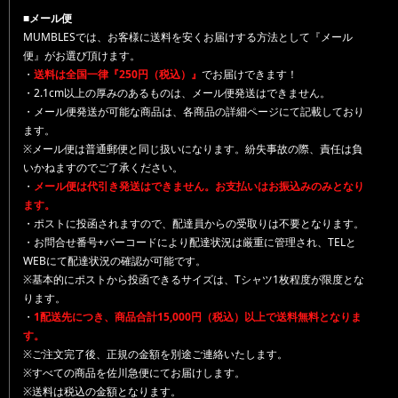
■メール便
MUMBLESでは、お客様に送料を安くお届けする方法として『メール
便』がお選び頂けます。
・
送料は全国一律『250円（税込）』
でお届けできます！
・2.1cm以上の厚みのあるものは、メール便発送はできません。
・メール便発送が可能な商品は、各商品の詳細ページにて記載しており
ます。
※メール便は普通郵便と同じ扱いになります。紛失事故の際、責任は負
いかねますのでご了承ください。
・
メール便は代引き発送はできません。お支払いはお振込みのみとなり
ます。
・ポストに投函されますので、配達員からの受取りは不要となります。
・お問合せ番号+バーコードにより配達状況は厳重に管理され、TELと
WEBにて配達状況の確認が可能です。
※基本的にポストから投函できるサイズは、Tシャツ1枚程度が限度とな
ります。
・
1配送先につき、商品合計15,000円（税込）以上で送料無料となりま
す。
※ご注文完了後、正規の金額を別途ご連絡いたします。
※すべての商品を佐川急便にてお届けします。
※送料は税込の金額となります。