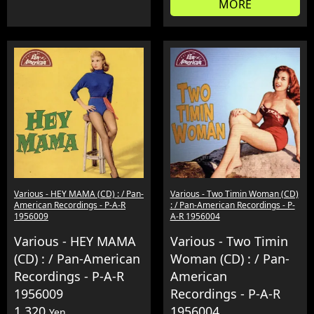
MORE
Various - HEY MAMA (CD) : / Pan-
Various - Two Timin Woman (CD)
American Recordings - P-A-R
: / Pan-American Recordings - P-
1956009
A-R 1956004
Various - HEY MAMA
Various - Two Timin
(CD) : / Pan-American
Woman (CD) : / Pan-
Recordings - P-A-R
American
1956009
Recordings - P-A-R
1,320
1956004
Yen