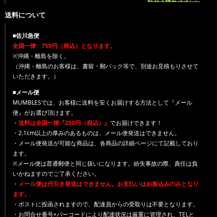
送料について
■佐川急便
全国一律 750円（税込）となります。
※沖縄・離島を除く。
（沖縄・離島のお客様は、書留・郵パック等で、別途お見積もりさせて
いただきます。）
■メール便
MUMBLESでは、お客様に送料を安くお届けする方法として『メール
便』がお選び頂けます。
・
送料は全国一律『250円（税込）』
でお届けできます！
・2.1cm以上の厚みのあるものは、メール便発送はできません。
・メール便発送が可能な商品は、各商品の詳細ページにて記載しており
ます。
※メール便は普通郵便と同じ扱いになります。紛失事故の際、責任は負
いかねますのでご了承ください。
・
メール便は代引き発送はできません。お支払いはお振込みのみとなり
ます。
・ポストに投函されますので、配達員からの受取りは不要となります。
・お問合せ番号+バーコードにより配達状況は厳重に管理され、TELと