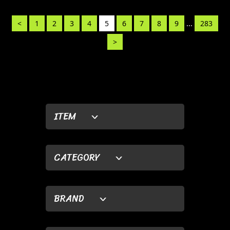
<
1
2
3
4
5
6
7
8
9
...
283
>
ITEM
CATEGORY
BRAND