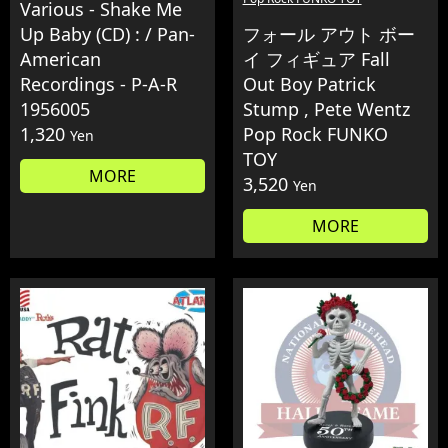
Various - Shake Me
Up Baby (CD) : / Pan-
フォール アウト ボー
American
イ フィギュア Fall
Recordings - P-A-R
Out Boy Patrick
1956005
Stump , Pete Wentz
1,320
Pop Rock FUNKO
Yen
TOY
MORE
3,520
Yen
MORE