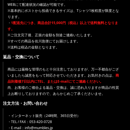
WEBにて配達状況の確認が可能です。
※基本的にポストから投函できるサイズは、Tシャツ1枚程度が限度とな
ります。
・
1配送先につき、商品合計15,000円（税込）以上で送料無料となりま
す。
※ご注文完了後、正規の金額を別途ご連絡いたします。
※すべての商品を佐川急便にてお届けします。
※送料は税込の金額となります。
返品・交換について
商品には厳格な管理のもと十分注意しておりますが、万一不都合がござ
いましたら誠意をもって対応させていただきます。お気付きの点は、
商
品到着後7日以内にTEL、またはE-mailにてご連絡ください。
尚、お客様のご都合よる返品・交換は、誠に恐れ入りますが商品の性質
上お断りしておりますので、あらかじめご了承くださいませ。
注文方法・お問い合わせ
・インターネット販売（24時間、365日受付）
・TEL / FAX：053-420-0728
・E-mail：info@mumbles.jp