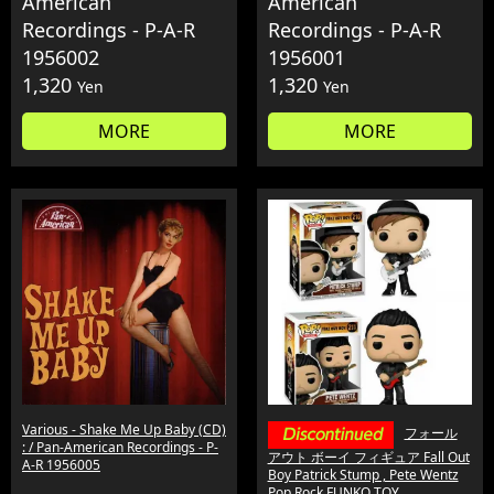
American
American
Recordings - P-A-R
Recordings - P-A-R
1956002
1956001
1,320
1,320
Yen
Yen
MORE
MORE
Various - Shake Me Up Baby (CD)
フォール
: / Pan-American Recordings - P-
アウト ボーイ フィギュア Fall Out
A-R 1956005
Boy Patrick Stump , Pete Wentz
Pop Rock FUNKO TOY