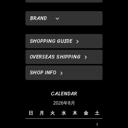
BRAND
SHOPPING GUIDE
OVERSEAS SHIPPING
SHOP INFO
CALENDAR
2026年8月
日
月
火
水
木
金
土
1