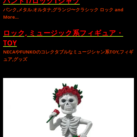
バンドT/ロックTシャツ
パンク
,
メタル
.
オルタナ
,
グランジ
〜
クラシック ロック
and
More...
ロック, ミュージック系フィギュア・
TOY
NECA
や
FUNKO
のコレクタブルな
ミュージシャン系TOY,フィギ
ュア,グッズ