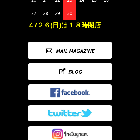
27
28
29
30
４/２６(日)は１８時閉店