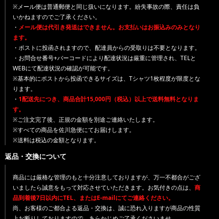
※メール便は普通郵便と同じ扱いになります。紛失事故の際、責任は負
いかねますのでご了承ください。
・
メール便は代引き発送はできません。お支払いはお振込みのみとなり
ます。
・ポストに投函されますので、配達員からの受取りは不要となります。
・お問合せ番号+バーコードにより配達状況は厳重に管理され、TELと
WEBにて配達状況の確認が可能です。
※基本的にポストから投函できるサイズは、Tシャツ1枚程度が限度とな
ります。
・
1配送先につき、商品合計15,000円（税込）以上で送料無料となりま
す。
※ご注文完了後、正規の金額を別途ご連絡いたします。
※すべての商品を佐川急便にてお届けします。
※送料は税込の金額となります。
返品・交換について
商品には厳格な管理のもと十分注意しておりますが、万一不都合がござ
いましたら誠意をもって対応させていただきます。お気付きの点は、
商
品到着後7日以内にTEL、またはE-mailにてご連絡ください。
尚、お客様のご都合よる返品・交換は、誠に恐れ入りますが商品の性質
上お断りしておりますので、あらかじめご了承くださいませ。