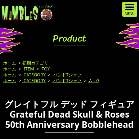
Product
ホーム
>
初期カテゴリ
ホーム
>
ITEM
>
TOY
ホーム
>
CATEGORY
>
バンドTシャツ
ホーム
>
CATEGORY
>
バンドTシャツ
>
A～G
グレイトフル デッド フィギュア
Grateful Dead Skull & Roses
50th Anniversary Bobblehead