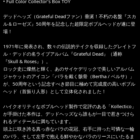
• Full Color Collector’s Box TOY
デッドヘッズ（Grateful Deadファン）垂涎！不朽の名盤『スカ
ル＆ローゼズ』50周年を記念した超限定ボブルヘッドが遂に登
場！
1971年に発表され、数々の伝説的テイクを収録したグレイトフ
ル・デッドの名ライブアルバム『Grateful Dead』（通称
『Skull & Roses』）。
ロック史に燦然と輝く、あのサイケデリックで美しいアルバム
ジャケットのアイコン「バラを戴く骸骨（Bertha / ベルサ）」
が、50周年という記念すべき節目に極めて完成度の高いボブル
ヘッド（首振り人形）として立体化されました！
ハイクオリティなボブルヘッド製作で定評のある「Kollectico」
が手掛けた本作は、デッドヘッズなら誰もが一目で惹きつけら
れるディテールに満ちています。
頭上に咲き誇る真っ赤なバラの花冠、右手に持った可憐な一輪
のバラ、そして左手で抱える鮮やかなバラのリースにいたるま