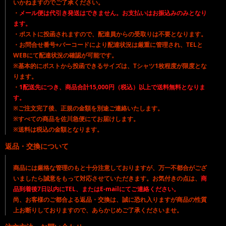
いかねますのでご了承ください。
・
メール便は代引き発送はできません。お支払いはお振込みのみとなり
ます。
・ポストに投函されますので、配達員からの受取りは不要となります。
・お問合せ番号+バーコードにより配達状況は厳重に管理され、TELと
WEBにて配達状況の確認が可能です。
※基本的にポストから投函できるサイズは、Tシャツ1枚程度が限度とな
ります。
・
1配送先につき、商品合計15,000円（税込）以上で送料無料となりま
す。
※ご注文完了後、正規の金額を別途ご連絡いたします。
※すべての商品を佐川急便にてお届けします。
※送料は税込の金額となります。
返品・交換について
商品には厳格な管理のもと十分注意しておりますが、万一不都合がござ
いましたら誠意をもって対応させていただきます。お気付きの点は、
商
品到着後7日以内にTEL、またはE-mailにてご連絡ください。
尚、お客様のご都合よる返品・交換は、誠に恐れ入りますが商品の性質
上お断りしておりますので、あらかじめご了承くださいませ。