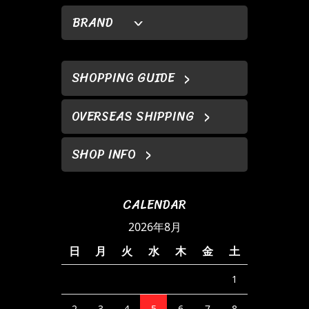
BRAND
SHOPPING GUIDE
OVERSEAS SHIPPING
SHOP INFO
CALENDAR
2026年8月
日
月
火
水
木
金
土
1
2
3
4
5
6
7
8