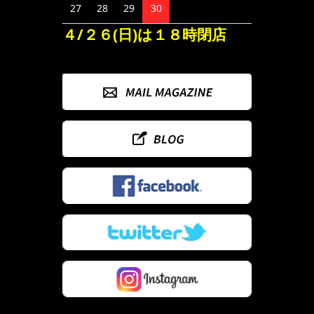
27
28
29
30
４/２６(日)は１８時閉店