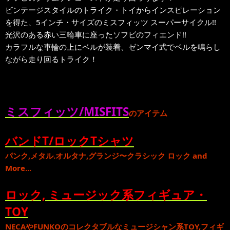
ビンテージスタイルのトライク・トイからインスピレーション
を得た、5インチ・サイズのミスフィッツ スーパーサイクル!!
光沢のある赤い三輪車に座ったソフビのフィエンド!!
カラフルな車輪の上にベルが装着、ゼンマイ式でベルを鳴らし
ながら走り回るトライク！
ミスフィッツ/MISFITS
のアイテム
バンドT/ロックTシャツ
パンク
,
メタル
.
オルタナ
,
グランジ
〜
クラシック ロック
and
More...
ロック, ミュージック系フィギュア・
TOY
NECA
や
FUNKO
のコレクタブルな
ミュージシャン系TOY,フィギ