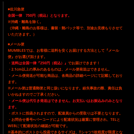
■佐川急便
全国一律 750円（税込）となります。
※沖縄・離島を除く。
（沖縄・離島のお客様は、書留・郵パック等で、別途お見積もりさせて
いただきます。）
■メール便
MUMBLESでは、お客様に送料を安くお届けする方法として『メール
便』がお選び頂けます。
・
送料は全国一律『250円（税込）』
でお届けできます！
・2.1cm以上の厚みのあるものは、メール便発送はできません。
・メール便発送が可能な商品は、各商品の詳細ページにて記載しており
ます。
※メール便は普通郵便と同じ扱いになります。紛失事故の際、責任は負
いかねますのでご了承ください。
・
メール便は代引き発送はできません。お支払いはお振込みのみとなり
ます。
・ポストに投函されますので、配達員からの受取りは不要となります。
・お問合せ番号+バーコードにより配達状況は厳重に管理され、TELと
WEBにて配達状況の確認が可能です。
※基本的にポストから投函できるサイズは、Tシャツ1枚程度が限度とな