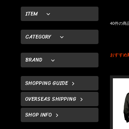
ITEM
40件の商
CATEGORY
おすすめ
BRAND
SHOPPING GUIDE
OVERSEAS SHIPPING
SHOP INFO