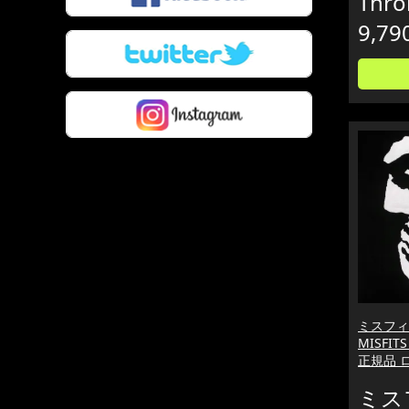
Thro
9,79
ミスフィ
MISFI
正規品 
ミス