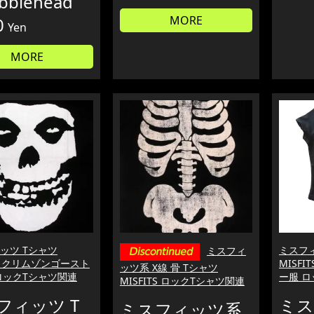
bblehead
MORE
0
Yen
MORE
ッツ Tシャツ
ミスフ
ミスフィ
TS クリムゾンゴースト
MISFI
ッツ系 X線 骨 Tシャツ
ロックTシャツ関連
ー服 ロ
MISFITS ロックTシャツ関連
フィッツ T
ミス
ミスフィッツ系