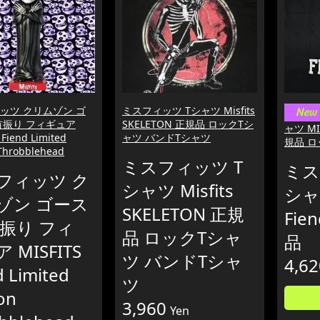
ッツ クリムゾン ゴ
ミスフィッツ Tシャツ Misfits
首振り フィギュア
SKELETON 正規品 ロックTシ
ャツ MIS
 Fiend Limited
ャツ バンドTシャツ
規品 
 Throbblehead
ミスフィッツ T
ミス
フィッツ ク
シャツ Misfits
シャツ
ゾン ゴース
SKELETON 正規
Fie
首振り フィ
品 ロックTシャ
品
 MISFITS
ツ バンドTシャ
4,62
d Limited
ツ
ion
3,960
Yen