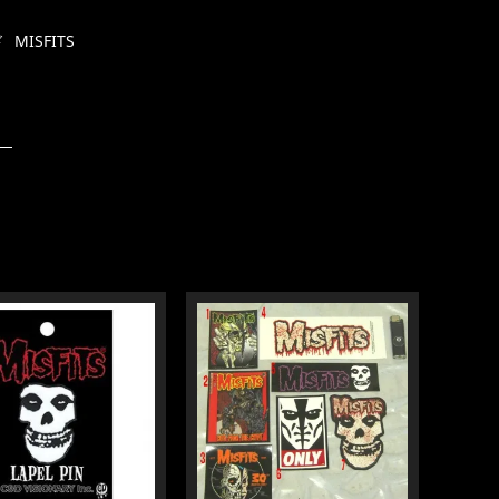
ド
MISFITS