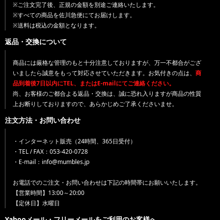
※ご注文完了後、正規の金額を別途ご連絡いたします。
※すべての商品を佐川急便にてお届けします。
※送料は税込の金額となります。
返品・交換について
商品には厳格な管理のもと十分注意しておりますが、万一不都合がござ
いましたら誠意をもって対応させていただきます。お気付きの点は、
商
品到着後7日以内にTEL、またはE-mailにてご連絡ください。
尚、お客様のご都合よる返品・交換は、誠に恐れ入りますが商品の性質
上お断りしておりますので、あらかじめご了承くださいませ。
注文方法・お問い合わせ
・インターネット販売（24時間、365日受付）
・TEL / FAX：053-420-0728
・E-mail：info@mumbles.jp
お電話でのご注文・お問い合わせは下記の時間帯にお願いいたします。
【営業時間】13:00～20:00
【定休日】水曜日
Yahooメール・フリーメールをご利用のお客様へ