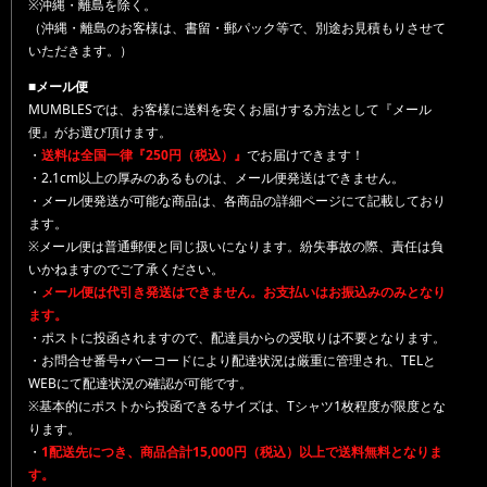
※沖縄・離島を除く。
（沖縄・離島のお客様は、書留・郵パック等で、別途お見積もりさせて
いただきます。）
■メール便
MUMBLESでは、お客様に送料を安くお届けする方法として『メール
便』がお選び頂けます。
・
送料は全国一律『250円（税込）』
でお届けできます！
・2.1cm以上の厚みのあるものは、メール便発送はできません。
・メール便発送が可能な商品は、各商品の詳細ページにて記載しており
ます。
※メール便は普通郵便と同じ扱いになります。紛失事故の際、責任は負
いかねますのでご了承ください。
・
メール便は代引き発送はできません。お支払いはお振込みのみとなり
ます。
・ポストに投函されますので、配達員からの受取りは不要となります。
・お問合せ番号+バーコードにより配達状況は厳重に管理され、TELと
WEBにて配達状況の確認が可能です。
※基本的にポストから投函できるサイズは、Tシャツ1枚程度が限度とな
ります。
・
1配送先につき、商品合計15,000円（税込）以上で送料無料となりま
す。