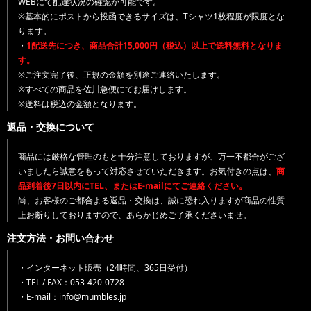
WEBにて配達状況の確認が可能です。
※基本的にポストから投函できるサイズは、Tシャツ1枚程度が限度とな
ります。
・
1配送先につき、商品合計15,000円（税込）以上で送料無料となりま
す。
※ご注文完了後、正規の金額を別途ご連絡いたします。
※すべての商品を佐川急便にてお届けします。
※送料は税込の金額となります。
返品・交換について
商品には厳格な管理のもと十分注意しておりますが、万一不都合がござ
いましたら誠意をもって対応させていただきます。お気付きの点は、
商
品到着後7日以内にTEL、またはE-mailにてご連絡ください。
尚、お客様のご都合よる返品・交換は、誠に恐れ入りますが商品の性質
上お断りしておりますので、あらかじめご了承くださいませ。
注文方法・お問い合わせ
・インターネット販売（24時間、365日受付）
・TEL / FAX：053-420-0728
・E-mail：info@mumbles.jp