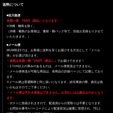
送料について
■佐川急便
全国一律 750円（税込）となります。
※沖縄・離島を除く。
（沖縄・離島のお客様は、書留・郵パック等で、別途お見積もりさせて
いただきます。）
■メール便
MUMBLESでは、お客様に送料を安くお届けする方法として『メール
便』がお選び頂けます。
・
送料は全国一律『250円（税込）』
でお届けできます！
・2.1cm以上の厚みのあるものは、メール便発送はできません。
・メール便発送が可能な商品は、各商品の詳細ページにて記載しており
ます。
※メール便は普通郵便と同じ扱いになります。紛失事故の際、責任は負
いかねますのでご了承ください。
・
メール便は代引き発送はできません。お支払いはお振込みのみとなり
ます。
・ポストに投函されますので、配達員からの受取りは不要となります。
・お問合せ番号+バーコードにより配達状況は厳重に管理され、TELと