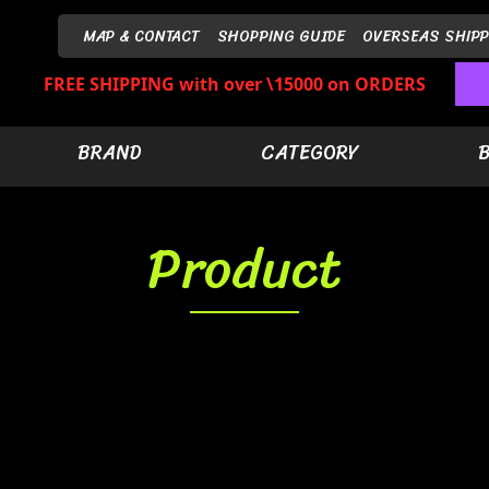
MAP & CONTACT
SHOPPING GUIDE
OVERSEAS SHIPP
FREE SHIPPING with over \15000 on ORDERS
BRAND
CATEGORY
Product