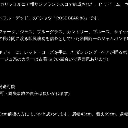
年にカリフォルニア州サンフランシスコで結成された、ヒッピームー
フル・デッド」のTシャツ「ROSE BEAR 88」です。
フォーク、ジャズ、ブルーグラス、カントリー、ブルース、サイケ
の長時間に渡る即興演奏を信条としていた米国随一のジャムバンド!
ボディーに、レッド・ローズを手にしたダンシング・ベアが踊るポッ
ベージュ系のカラーは古着っぽい風合いで雰囲気あります!
発送可能
不可・紛失事故の責任は負いかねます)
0cm前後の方によいかと思われます。肩幅43cm、着丈69cm、身幅