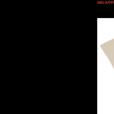
NECA
や
F