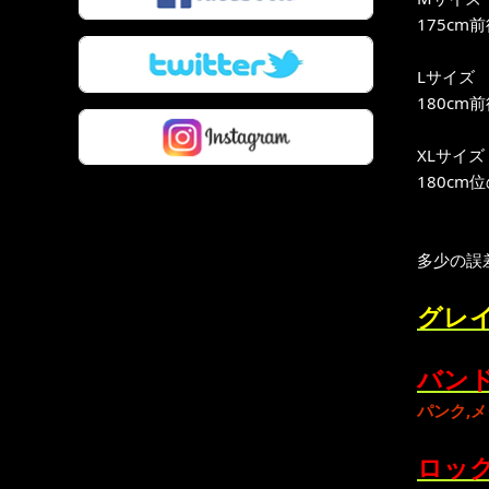
175cm
Lサイズ
180cm
XLサイズ
180cm
多少の誤
グレイ
バンド
パンク
,
メ
ロック