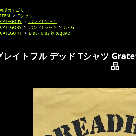
初期カテゴリ
ITEM
>
Tシャツ
CATEGORY
>
バンドTシャツ
CATEGORY
>
バンドTシャツ
>
A～G
CATEGORY
>
Black Muzik/Reggae
グレイトフル デッド Tシャツ Grateful
品