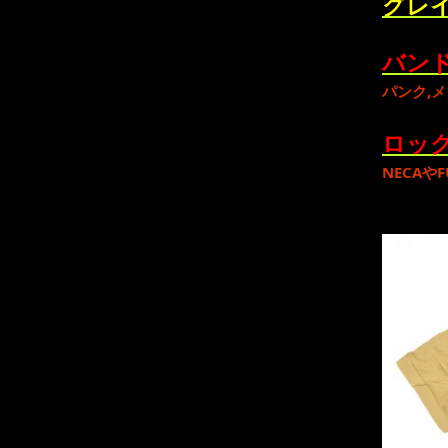
グレイ
バンド
パンク
,
メ
ロック
NECA
や
F