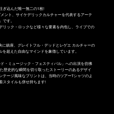
ぎ込んだ唯一無二の1枚!
ヴメント、サイケデリックカルチャーを代表するアーテ
ay」です。
デリック・ロックなど様々な要素を内包し、ライブでの
」が中央に鎮座、グレイトフル・デッドとレゲエ カルチャーの
ンルを超えた自由なマインドを象徴しています。
ルド・ミュージック・フェスティバル」への出演を彷彿
で鳴らした歴史的な瞬間を切り取ったストーリーのあるデザイ
ンテージ風味なプリントは、当時のツアーTシャツのよ
着スタイルも併せ持ちます!