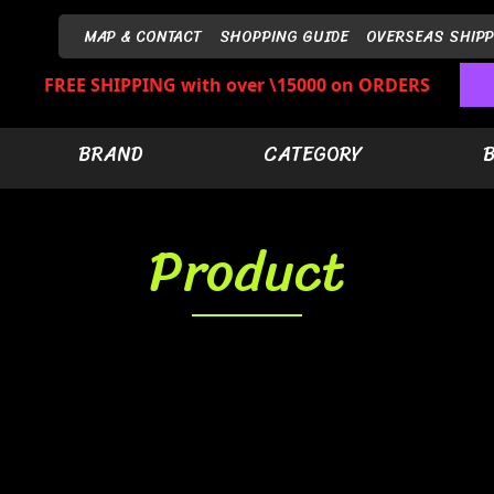
MAP & CONTACT
SHOPPING GUIDE
OVERSEAS SHIPP
FREE SHIPPING with over \15000 on ORDERS
BRAND
CATEGORY
Product