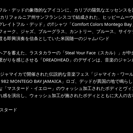
フル・デッドの象徴的なアイコンに、カリブの陽気なエッセンスを注
年にカリフォルニア州サンフランシスコで結成された、ヒッピームー
レイトフル・デッド」のTシャツ「Comfort Colors Montego B
フォーク、ジャズ、ブルーグラス、カントリー、ブルース、サイケ
渡る即興演奏を信条としていた米国随一のジャムバンド
アを蓄えた、ラスタカラーの「Steal Your Face（スカル）
繋がりを感じさせる「DREADHEAD」のデザインは、音楽のジャ
年にジャマイカで開催された伝説的な音楽フェス「ジャマイカ・ワー
982 MONTEGO BAY JAMAICA」ロゴ、デッドが異国の地
な「マスタード・イエロー」のウォッシュ加工されたボディとヴィ
れ感を演出し、ウォッシュ加工が施されたボディとともに大人の古
マスタード