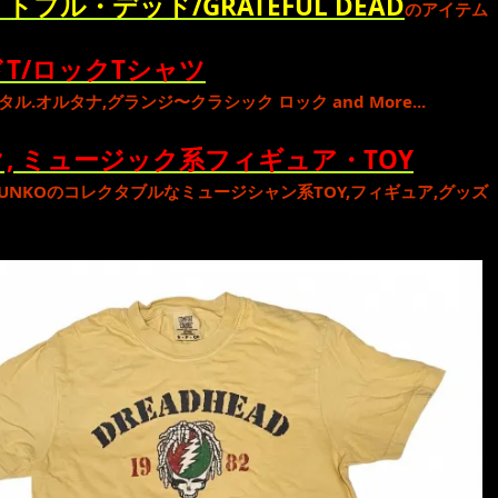
トフル・デッド/GRATEFUL DEAD
のアイテム
T/ロックTシャツ
タル
.
オルタナ
,
グランジ
〜
クラシック ロック
and More...
, ミュージック系フィギュア・TOY
UNKO
のコレクタブルな
ミュージシャン系TOY,フィギュア,グッズ