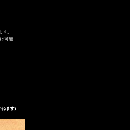
します。
り付け可能
ねます)