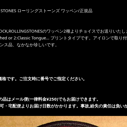
NG STONES ローリングストーンズ ワッペン/正規品
of ROCK,ROLLINGSTONESのワッペン2種よりチョイスでお送りいた
blished or 2:Classic Tongue... プリントタイプです。アイロンで取
センス品、なかなか珍しいです。
価格です。ご注文時に番号でご指定ください。
の品はメール便(一律料金¥250)でもお届けできます。
不可・宅配便よりお届け日数がかかります。事故,紛失の責任は負いか