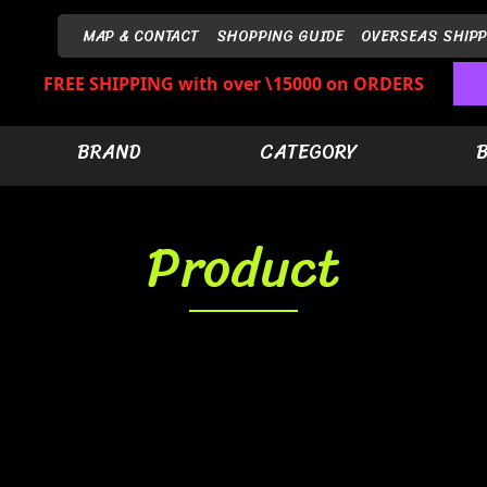
MAP & CONTACT
SHOPPING GUIDE
OVERSEAS SHIPP
FREE SHIPPING with over \15000 on ORDERS
BRAND
CATEGORY
Product