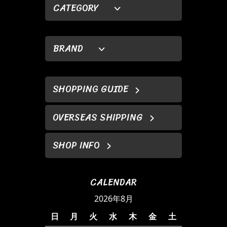
CATEGORY
BRAND
SHOPPING GUIDE
OVERSEAS SHIPPING
SHOP INFO
CALENDAR
2026年8月
日
月
火
水
木
金
土