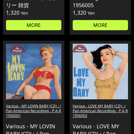
リー 雑貨
1956005
1,320
1,320
Yen
Yen
MORE
MORE
Various - MY LOVIN BABY (CD) : /
Various - LOVE MY BABY (CD) : /
Pan-American Recordings - P-A-R
Pan-American Recordings - P-A-R
1956001
1956002
Various - MY LOVIN
Various - LOVE MY
BABY (CD) : / Pan-
BABY (CD) : / Pan-