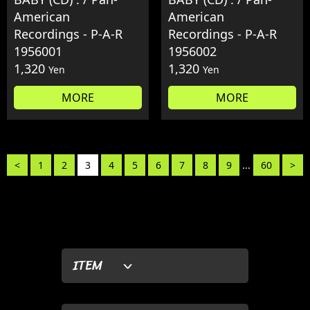
American
American
Recordings - P-A-R
Recordings - P-A-R
1956001
1956002
1,320
1,320
Yen
Yen
MORE
MORE
<
1
2
3
4
5
6
7
8
9
...
60
>
ITEM