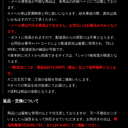
・メール便発送が可能な商品は、各商品の詳細ページにて記載しており
ます。
※メール便は普通郵便と同じ扱いになります。紛失事故の際、責任は負
いかねますのでご了承ください。
・
メール便は代引き発送はできません。お支払いはお振込みのみとなり
ます。
・ポストに投函されますので、配達員からの受取りは不要となります。
・お問合せ番号+バーコードにより配達状況は厳重に管理され、TELと
WEBにて配達状況の確認が可能です。
※基本的にポストから投函できるサイズは、Tシャツ1枚程度が限度とな
ります。
・
1配送先につき、商品合計15,000円（税込）以上で送料無料となりま
す。
※ご注文完了後、正規の金額を別途ご連絡いたします。
※すべての商品を佐川急便にてお届けします。
※送料は税込の金額となります。
返品・交換について
商品には厳格な管理のもと十分注意しておりますが、万一不都合がござ
いましたら誠意をもって対応させていただきます。お気付きの点は、
商
品到着後7日以内にTEL、またはE-mailにてご連絡ください。