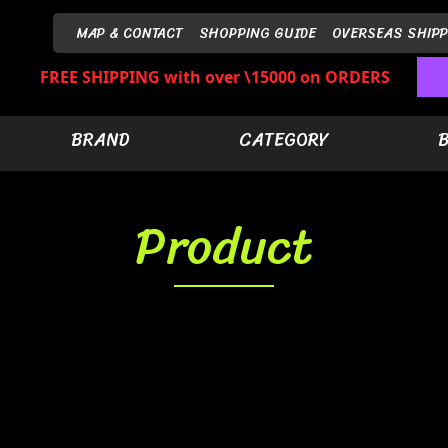
MAP & CONTACT
SHOPPING GUIDE
OVERSEAS SHIPP
FREE SHIPPING with over \15000 on ORDERS
BRAND
CATEGORY
Product