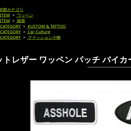
初期カテゴリ
ITEM
>
ワッペン
ITEM
>
雑貨
CATEGORY
>
KUSTOM & TATTOO
CATEGORY
>
Car Culture
CATEGORY
>
ファッション小物
トレザー ワッペン パッチ バイカー系 As