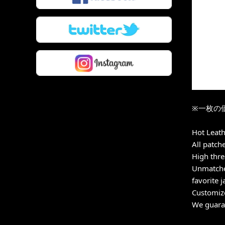
※一枚の
Hot Leath
All patch
High thre
Unmatched
favorite j
Customize
We guaran