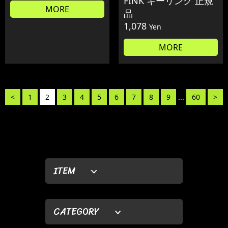
FINK キーリング 正規
MORE
品
1,078
Yen
MORE
<
1
2
3
4
5
6
7
8
9
...
60
>
ITEM
CATEGORY