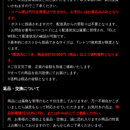
いかねますのでご了承ください。
・
メール便は代引き発送はできません。お支払いはお振込みのみとなり
ます。
・ポストに投函されますので、配達員からの受取りは不要となります。
・お問合せ番号+バーコードにより配達状況は厳重に管理され、TELと
WEBにて配達状況の確認が可能です。
※基本的にポストから投函できるサイズは、Tシャツ1枚程度が限度とな
ります。
・
1配送先につき、商品合計15,000円（税込）以上で送料無料となりま
す。
※ご注文完了後、正規の金額を別途ご連絡いたします。
※すべての商品を佐川急便にてお届けします。
※送料は税込の金額となります。
返品・交換について
商品には厳格な管理のもと十分注意しておりますが、万一不都合がござ
いましたら誠意をもって対応させていただきます。お気付きの点は、
商
品到着後7日以内にTEL、またはE-mailにてご連絡ください。
尚、お客様のご都合よる返品・交換は、誠に恐れ入りますが商品の性質
上お断りしておりますので、あらかじめご了承くださいませ。