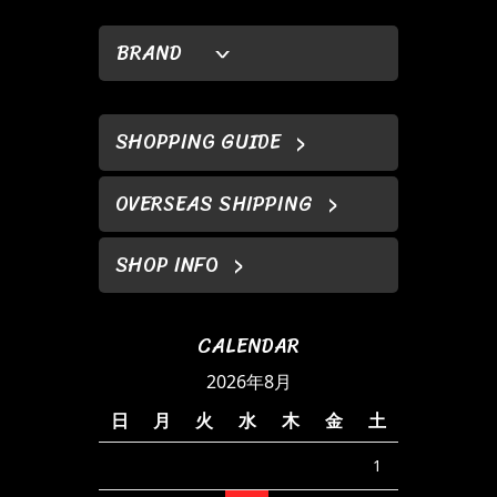
BRAND
SHOPPING GUIDE
OVERSEAS SHIPPING
SHOP INFO
CALENDAR
2026年8月
日
月
火
水
木
金
土
1