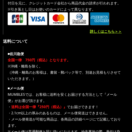
付日を元に、クレジットカード会社から商品代金の請求が行われます。
※引き落とし日はお使いのカードによって異なります。
詳しくはこちら＞＞
送料について
■佐川急便
全国一律 750円（税込）となります。
※沖縄・離島を除く。
（沖縄・離島のお客様は、書留・郵パック等で、別途お見積もりさせて
いただきます。）
■メール便
MUMBLESでは、お客様に送料を安くお届けする方法として『メール
便』がお選び頂けます。
・
送料は全国一律『250円（税込）』
でお届けできます！
・2.1cm以上の厚みのあるものは、メール便発送はできません。
・メール便発送が可能な商品は、各商品の詳細ページにて記載しており
ます。
※メール便は普通郵便と同じ扱いになります。紛失事故の際、責任は負