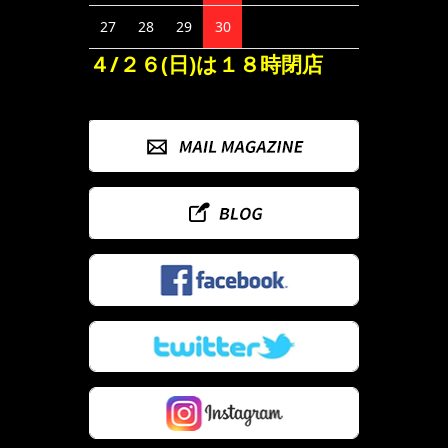
27
28
29
30
４/２６(日)は１８時閉店