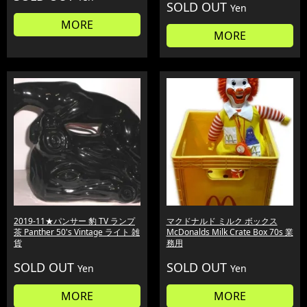
SOLD OUT
Yen
MORE
MORE
2019-11★パンサー 豹 TV ランプ
マクドナルド ミルク ボックス
茶 Panther 50's Vintage ライト 雑
McDonalds Milk Crate Box 70s 業
貨
務用
SOLD OUT
SOLD OUT
Yen
Yen
MORE
MORE