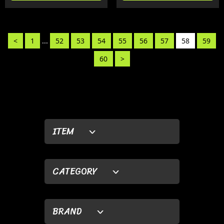
<
1
...
52
53
54
55
56
57
58
59
60
>
ITEM
CATEGORY
BRAND