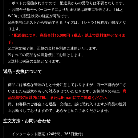
・ポストに投函されますので、配達員からの受取りは不要となります。
・お問合せ番号+バーコードにより配達状況は厳重に管理され、TELと
WEBにて配達状況の確認が可能です。
※基本的にポストから投函できるサイズは、Tシャツ1枚程度が限度とな
ります。
・
1配送先につき、商品合計15,000円（税込）以上で送料無料となりま
す。
※ご注文完了後、正規の金額を別途ご連絡いたします。
※すべての商品を佐川急便にてお届けします。
※送料は税込の金額となります。
返品・交換について
商品には厳格な管理のもと十分注意しておりますが、万一不都合がござ
いましたら誠意をもって対応させていただきます。お気付きの点は、
商
品到着後7日以内にTEL、またはE-mailにてご連絡ください。
尚、お客様のご都合よる返品・交換は、誠に恐れ入りますが商品の性質
上お断りしておりますので、あらかじめご了承くださいませ。
注文方法・お問い合わせ
・インターネット販売（24時間、365日受付）