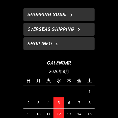
SHOPPING GUIDE
OVERSEAS SHIPPING
SHOP INFO
CALENDAR
2026年8月
日
月
火
水
木
金
土
1
2
3
4
5
6
7
8
9
10
11
12
13
14
15