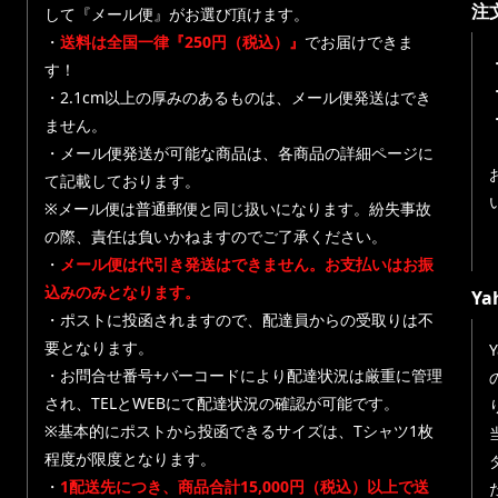
注
して『メール便』がお選び頂けます。
・
送料は全国一律『250円（税込）』
でお届けできま
す！
・
・2.1cm以上の厚みのあるものは、メール便発送はでき
ません。
・メール便発送が可能な商品は、各商品の詳細ページに
て記載しております。
※メール便は普通郵便と同じ扱いになります。紛失事故
の際、責任は負いかねますのでご了承ください。
・
メール便は代引き発送はできません。お支払いはお振
込みのみとなります。
Y
・ポストに投函されますので、配達員からの受取りは不
要となります。
・お問合せ番号+バーコードにより配達状況は厳重に管理
され、TELとWEBにて配達状況の確認が可能です。
※基本的にポストから投函できるサイズは、Tシャツ1枚
程度が限度となります。
・
1配送先につき、商品合計15,000円（税込）以上で送