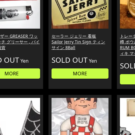
ー GREASER ワッ
セーラー ジェリー 看板
トレー
チ グリーサー , バイ
Sailor Jerry Tin Sign ティン
樽 ボウル
雑貨
サイン 8Ball
RUM B
ィキ マ
D OUT
SOLD OUT
Yen
Yen
SOL
MORE
MORE