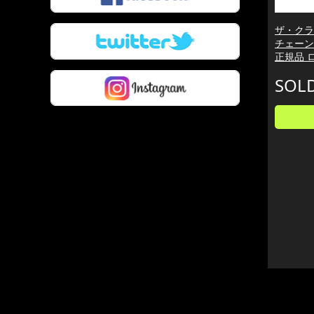
ザ・クラ
チェーン 
正規品 
SOL