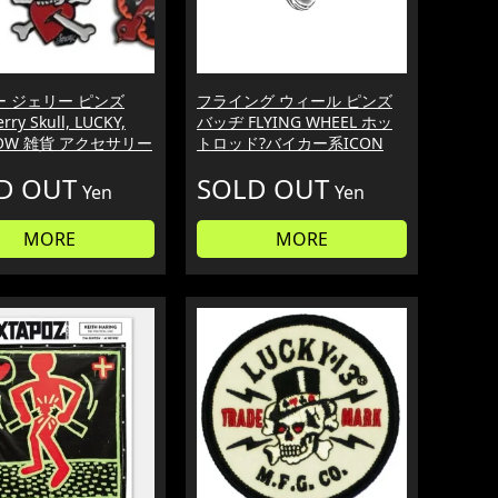
 ジェリー ピンズ
フライング ウィール ピンズ
Jerry Skull, LUCKY,
バッヂ FLYING WHEEL ホッ
LOW 雑貨 アクセサリー
トロッド?バイカー系ICON
D OUT
SOLD OUT
Yen
Yen
MORE
MORE