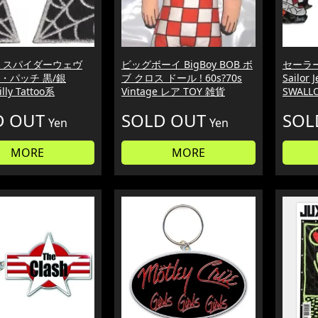
 スパイダーウェヴ
ビッグボーイ BigBoy BOB ボ
セーラー
・パッチ 黒/銀
ブ クロス ドール ! 60s?70s
Sailor 
lly Tattoo系
Vintage レア TOY 雑貨
SWAL
D OUT
SOLD OUT
SOL
Yen
Yen
MORE
MORE