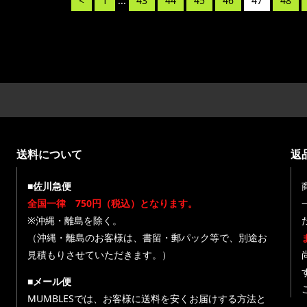
<
1
...
43
44
45
46
47
48
送料について
返
■佐川急便
全国一律 750円（税込）となります。
※沖縄・離島を除く。
（沖縄・離島のお客様は、書留・郵パック等で、別途お
見積もりさせていただきます。）
■メール便
MUMBLESでは、お客様に送料を安くお届けする方法と