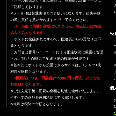
・メール便発送が可能な商品は、各商品の詳細ページに
て記載しております。
※メール便は普通郵便と同じ扱いになります。紛失事故
の際、責任は負いかねますのでご了承ください。
・
メール便は代引き発送はできません。お支払いはお振
込みのみとなります。
Y
・ポストに投函されますので、配達員からの受取りは不
要となります。
・お問合せ番号+バーコードにより配達状況は厳重に管理
され、TELとWEBにて配達状況の確認が可能です。
※基本的にポストから投函できるサイズは、Tシャツ1枚
程度が限度となります。
・
1配送先につき、商品合計15,000円（税込）以上で送
料無料となります。
個
※ご注文完了後、正規の金額を別途ご連絡いたします。
※すべての商品を佐川急便にてお届けします。
※送料は税込の金額となります。