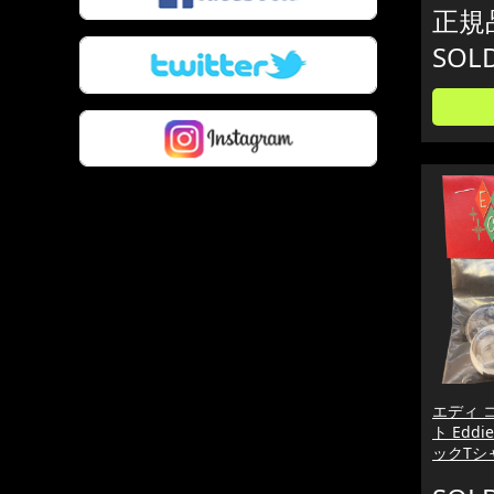
正規品
SOL
エディ 
ト Eddi
ックTシ