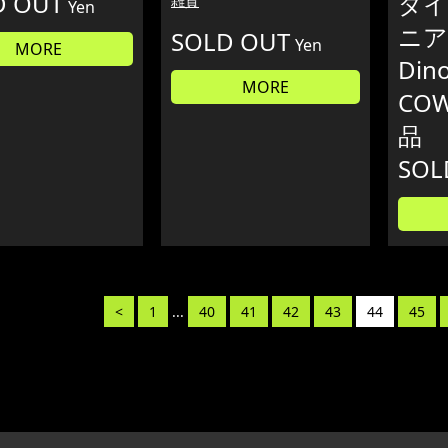
D OUT
ダイ
雑貨
Yen
ニア
SOLD OUT
Yen
MORE
Dino
MORE
COW
品
SOL
<
1
...
40
41
42
43
44
45