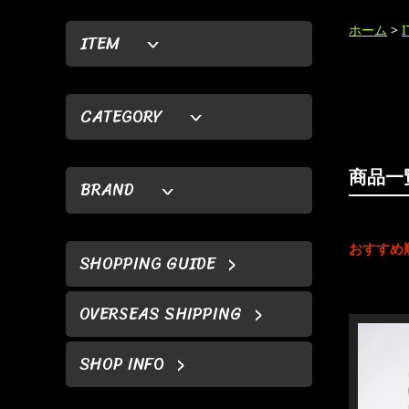
ホーム
>
ITEM
CATEGORY
商品一
BRAND
おすすめ
SHOPPING GUIDE
OVERSEAS SHIPPING
SHOP INFO