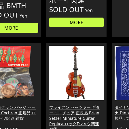
 BMTH
SOLD OUT
Yen
D OUT
Yen
MORE
MORE
コクラン バッジ セッ
ブライアン セッツァー ギタ
ダイナソ
e Cochran 正規品 ロ
ー ミニチュア 正規品 Brian
ナ Dino
ャツ関連 雑貨
Setzer Miniature Guitar
規品 バ
Replica ロックTシャツ関連