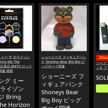
 ミー ザ ホライゾン
ショーニーズ フィギュアバン
ing Me The
ク Shoneys Bear Big Boy ビ
ソープ 
on 正規品 BMTH ロック
ッグボーイ関連
ィキ フ
関連 雑貨
ショーニーズ フ
SOL
ング ミー
ィギュアバンク
ホライゾン
Shoneys Bear
 Bring
Big Boy ビッグ
he Horizon
ボーイ関連