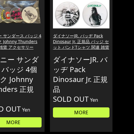
 サンダース バッジ 4
ダイナソーJR. バッヂ Pack
Johnny Thunders
Dinosaur Jr. 正規品 バッジ セ
雑貨 アクセサリー
ット バンドTシャツ 関連 雑貨
ニー サンダ
ダイナソーJR. バ
 バッジ 4個
ッヂ Pack
 Johnny
Dinosaur Jr. 正規
nders 正規
品
SOLD OUT
Yen
D OUT
Yen
MORE
MORE