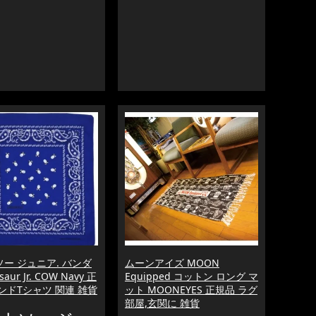
ー ジュニア. バンダ
ムーンアイズ MOON
saur Jr. COW Navy 正
Equipped コットン ロング マ
ンドTシャツ 関連 雑貨
ット MOONEYES 正規品 ラグ
部屋,玄関に 雑貨