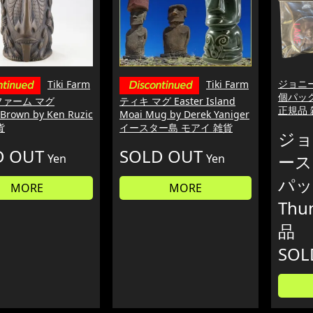
ジョニー
Tiki Farm
Tiki Farm
個パック 
ファーム マグ
ティキ マグ Easter Island
正規品 
Brown by Ken Ruzic
Moai Mug by Derek Yaniger
貨
イースター島 モアイ 雑貨
ジョ
D OUT
SOLD OUT
ース
Yen
Yen
パック
MORE
MORE
Thu
品
SOL