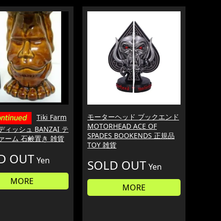
モーターヘッド ブックエンド
Tiki Farm
MOTORHEAD ACE OF
ディッシュ BANZAI テ
SPADES BOOKENDS 正規品
ァーム 石鹸置き 雑貨
TOY 雑貨
D OUT
Yen
SOLD OUT
Yen
MORE
MORE