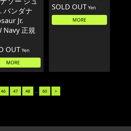
ナソー ジュ
SOLD OUT
Yen
. バンダナ
saur Jr.
MORE
 Navy 正規
D OUT
Yen
MORE
46
47
48
...
60
>