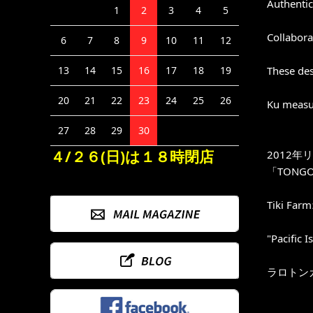
Authentic
1
2
3
4
5
Collabora
6
7
8
9
10
11
12
These des
13
14
15
16
17
18
19
20
21
22
23
24
25
26
Ku measur
27
28
29
30
４/２６(日)は１８時閉店
2012
「TONG
Tiki F
"Pacif
ラロトンガ