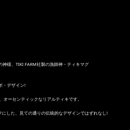
様、TIKI FARM社製の漁師神・ティキマグ
コラボ・デザイン!
armが追求した、オーセンティックなリアルティキです。
」をモチーフにした、見ての通りの伝統的なデザインではずれなし!