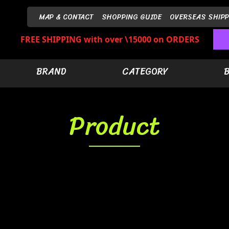
MAP & CONTACT
SHOPPING GUIDE
OVERSEAS SHIPP
FREE SHIPPING with over \15000 on ORDERS
BRAND
CATEGORY
Product