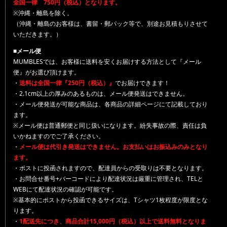
全国一律 750円（税込）となります。
※沖縄・離島を除く。
（沖縄・離島のお客様は、書留・郵パック等で、別途お見積もりさせて
いただきます。）
■メール便
MUMBLESでは、お客様に送料を安くお届けする方法として『メール
便』がお選び頂けます。
・
送料は全国一律『250円（税込）』
でお届けできます！
・2.1cm以上の厚みのあるものは、メール便発送はできません。
・メール便発送が可能な商品は、各商品の詳細ページにて記載しており
ます。
※メール便は普通郵便と同じ扱いになります。紛失事故の際、責任は負
いかねますのでご了承ください。
・
メール便は代引き発送はできません。お支払いはお振込みのみとなり
ます。
・ポストに投函されますので、配達員からの受取りは不要となります。
・お問合せ番号+バーコードにより配達状況は厳重に管理され、TELと
WEBにて配達状況の確認が可能です。
※基本的にポストから投函できるサイズは、Tシャツ1枚程度が限度とな
ります。
・
1配送先につき、商品合計15,000円（税込）以上で送料無料となりま