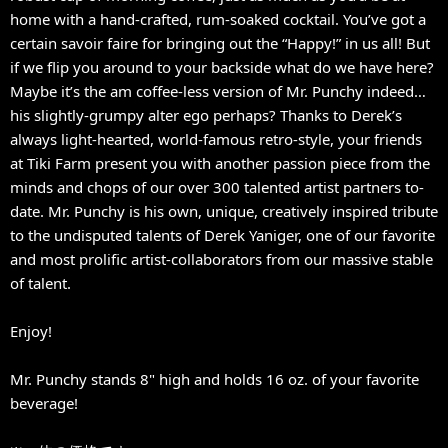
home with a hand-crafted, rum-soaked cocktail. You’ve got a
certain savoir faire for bringing out the “Happy!” in us all! But
if we flip you around to your backside what do we have here?
Maybe it’s the am coffee-less version of Mr. Punchy indeed…
his slightly-grumpy alter ego perhaps? Thanks to Derek’s
always light-hearted, world-famous retro-style, your friends
at Tiki Farm present you with another passion piece from the
minds and chops of our over 300 talented artist partners to-
date. Mr. Punchy is his own, unique, creatively inspired tribute
to the undisputed talents of Derek Yaniger, one of our favorite
and most prolific artist-collaborators from our massive stable
of talent.
Enjoy!
Mr. Punchy stands 8" high and holds 16 oz. of your favorite
beverage!