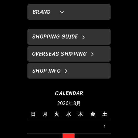
BRAND
SHOPPING GUIDE
OVERSEAS SHIPPING
SHOP INFO
CALENDAR
2026年8月
日
月
火
水
木
金
土
1