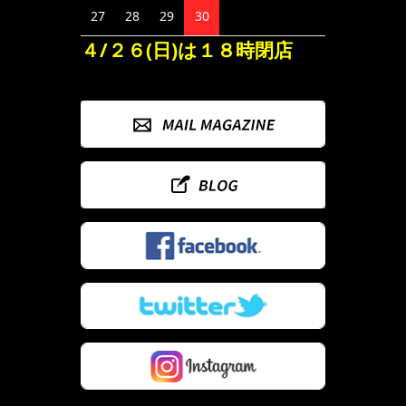
27
28
29
30
４/２６(日)は１８時閉店