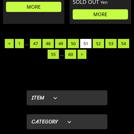
SOLD OUT
Yen
MORE
MORE
<
1
...
47
48
49
50
51
52
53
54
55
...
60
>
ITEM
CATEGORY