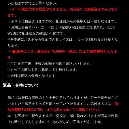
いかねますのでご了承ください。
・
メール便は代引き発送はできません。お支払いはお振込みのみとなり
ます。
・ポストに投函されますので、配達員からの受取りは不要となります。
・お問合せ番号+バーコードにより配達状況は厳重に管理され、TELと
WEBにて配達状況の確認が可能です。
※基本的にポストから投函できるサイズは、Tシャツ1枚程度が限度とな
ります。
・
1配送先につき、商品合計15,000円（税込）以上で送料無料となりま
す。
※ご注文完了後、正規の金額を別途ご連絡いたします。
※すべての商品を佐川急便にてお届けします。
※送料は税込の金額となります。
返品・交換について
商品には厳格な管理のもと十分注意しておりますが、万一不都合がござ
いましたら誠意をもって対応させていただきます。お気付きの点は、
商
品到着後7日以内にTEL、またはE-mailにてご連絡ください。
尚、お客様のご都合よる返品・交換は、誠に恐れ入りますが商品の性質
上お断りしておりますので、あらかじめご了承くださいませ。