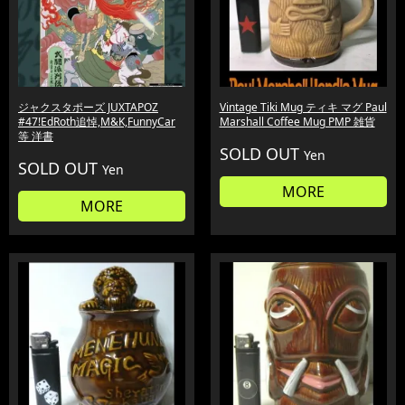
ジャクスタポーズ JUXTAPOZ
Vintage Tiki Mug ティキ マグ Paul
#47!EdRoth追悼,M&K,FunnyCar
Marshall Coffee Mug PMP 雑貨
等 洋書
SOLD OUT
Yen
SOLD OUT
Yen
MORE
MORE