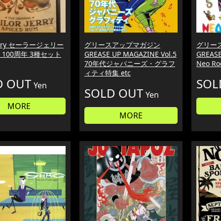
Jerry セーラージェリー
グリースアップマガジン
グリー
 100周年 3種セット
GREASE UP MAGAZINE Vol.5
GREASE
70年代ジャパニーズ・グラフ
Neo Ro
ィティ特集 etc
D OUT
SOL
Yen
SOLD OUT
Yen
MORE
MORE