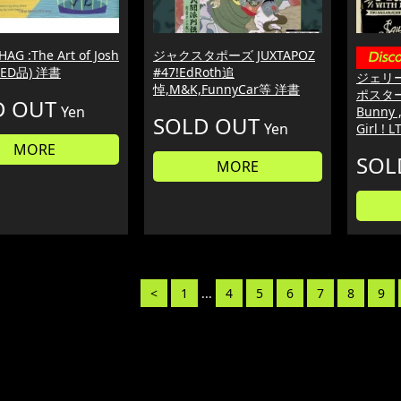
G :The Art of Josh
ジャクスタポーズ JUXTAPOZ
USED品) 洋書
#47!EdRoth追
ジェリ
悼,M&K,FunnyCar等 洋書
ポスター S
D OUT
Yen
Bunny ,
SOLD OUT
Yen
Girl ! 
MORE
SOL
MORE
<
1
...
4
5
6
7
8
9