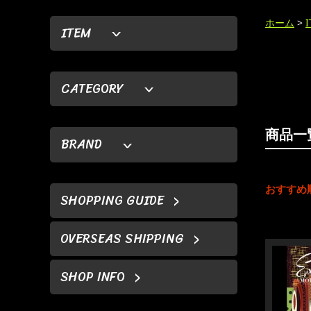
ホーム
>
ITEM
CATEGORY
商品一
BRAND
おすすめ
SHOPPING GUIDE
OVERSEAS SHIPPING
SHOP INFO