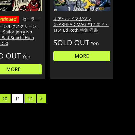
ギアヘッドマガジン
セーラー
GEARHEAD MAG #12 エド・
ー シルクスクリーン
ロス Ed Roth 特集 洋書
ailor Jerry No
 Bad Sports Hula
SOLD OUT
Yen
LTD50
D OUT
MORE
Yen
MORE
10
11
12
>