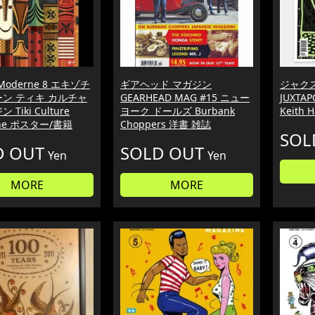
a Moderne 8 エキゾチ
ギアヘッド マガジン
ジャクス
ーン ティキ カルチャ
GEARHEAD MAG #15 ニュー
JUXT
 Tiki Culture
ヨーク ドールズ Burbank
Keith 
ine ポスター/書籍
Choppers 洋書 雑誌
SOL
D OUT
SOLD OUT
Yen
Yen
MORE
MORE