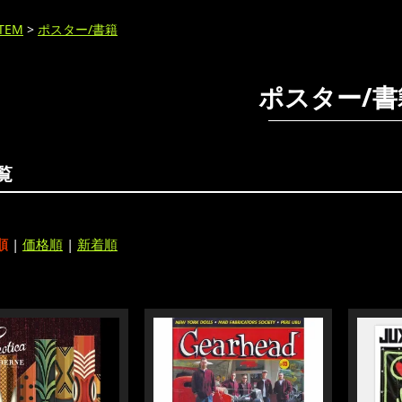
ITEM
>
ポスター/書籍
ポスター/書
覧
順
|
価格順
|
新着順