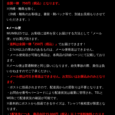
全国一律 750円（税込）となります。
※沖縄・離島を除く。
（沖縄・離島のお客様は、書留・郵パック等で、別途お見積もりさせて
いただきます。）
■メール便
MUMBLESでは、お客様に送料を安くお届けする方法として『メール
便』がお選び頂けます。
・
送料は全国一律『250円（税込）』
でお届けできます！
・2.1cm以上の厚みのあるものは、メール便発送はできません。
・メール便発送が可能な商品は、各商品の詳細ページにて記載しており
ます。
※メール便は普通郵便と同じ扱いになります。紛失事故の際、責任は負
いかねますのでご了承ください。
・
メール便は代引き発送はできません。お支払いはお振込みのみとなり
ます。
・ポストに投函されますので、配達員からの受取りは不要となります。
・お問合せ番号+バーコードにより配達状況は厳重に管理され、TELと
WEBにて配達状況の確認が可能です。
※基本的にポストから投函できるサイズは、Tシャツ1枚程度が限度とな
ります。
・
1配送先につき、商品合計15,000円（税込）以上で送料無料となりま