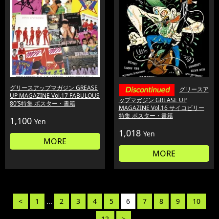
グリースアップマガジン GREASE
グリースア
UP MAGAZINE Vol.17 FABULOUS
ップマガジン GREASE UP
80’S特集 ポスター・書籍
MAGAZINE Vol.16 サイコビリー
特集 ポスター・書籍
1,100
Yen
1,018
Yen
MORE
MORE
<
1
...
2
3
4
5
6
7
8
9
10
...
12
>