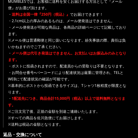
MUMBLESでは、お客様に送料を安くお届けする方法として『メール
便』がお選び頂けます。
・
送料は全国一律『250円（税込）』
でお届けできます！
・2.1cm以上の厚みのあるものは、メール便発送はできません。
・メール便発送が可能な商品は、各商品の詳細ページにて記載しており
ます。
※メール便は普通郵便と同じ扱いになります。紛失事故の際、責任は負
いかねますのでご了承ください。
・
メール便は代引き発送はできません。お支払いはお振込みのみとなり
ます。
・ポストに投函されますので、配達員からの受取りは不要となります。
・お問合せ番号+バーコードにより配達状況は厳重に管理され、TELと
WEBにて配達状況の確認が可能です。
※基本的にポストから投函できるサイズは、Tシャツ1枚程度が限度とな
ります。
・
1配送先につき、商品合計15,000円（税込）以上で送料無料となりま
す。
※ご注文完了後、正規の金額を別途ご連絡いたします。
※すべての商品を佐川急便にてお届けします。
※送料は税込の金額となります。
返品・交換について