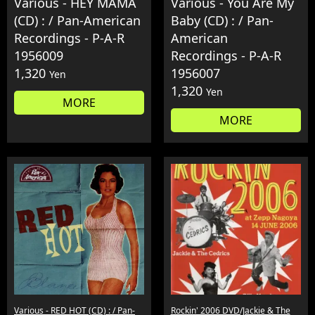
Various - HEY MAMA
Various - You Are My
(CD) : / Pan-American
Baby (CD) : / Pan-
Recordings - P-A-R
American
1956009
Recordings - P-A-R
1,320
1956007
Yen
1,320
Yen
MORE
MORE
Various - RED HOT (CD) : / Pan-
Rockin' 2006 DVD/Jackie & The