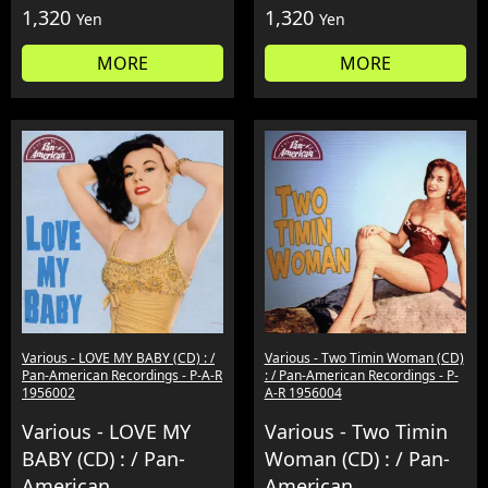
1,320
1,320
Yen
Yen
MORE
MORE
Various - LOVE MY BABY (CD) : /
Various - Two Timin Woman (CD)
Pan-American Recordings - P-A-R
: / Pan-American Recordings - P-
1956002
A-R 1956004
Various - LOVE MY
Various - Two Timin
BABY (CD) : / Pan-
Woman (CD) : / Pan-
American
American