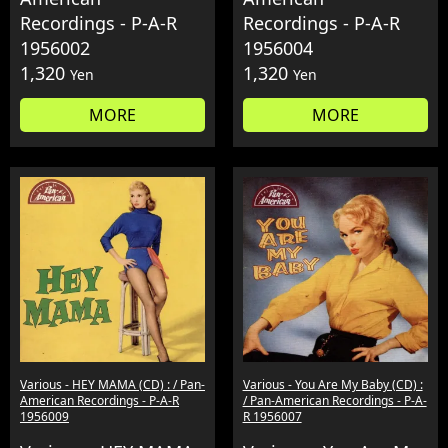
Recordings - P-A-R
Recordings - P-A-R
1956002
1956004
1,320
1,320
Yen
Yen
MORE
MORE
Various - HEY MAMA (CD) : / Pan-
Various - You Are My Baby (CD) :
American Recordings - P-A-R
/ Pan-American Recordings - P-A-
1956009
R 1956007