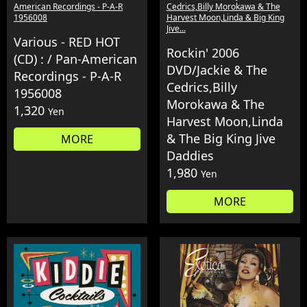
American Recordings - P-A-R
Cedrics,Billy Morokawa & The
1956008
Harvest Moon,Linda & Big King
Jive...
Various - RED HOT
Rockin' 2006
(CD) : / Pan-American
DVD/Jackie & The
Recordings - P-A-R
Cedrics,Billy
1956008
Morokawa & The
1,320
Yen
Harvest Moon,Linda
& The Big King Jive
MORE
Daddies
1,980
Yen
MORE