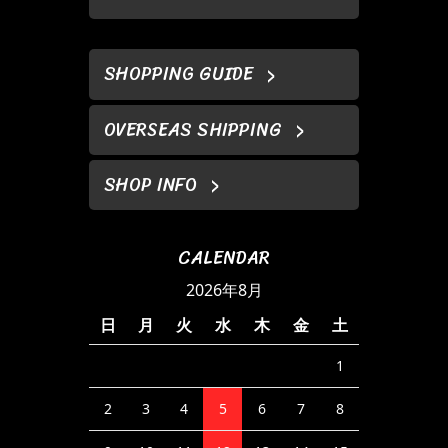
SHOPPING GUIDE
OVERSEAS SHIPPING
SHOP INFO
CALENDAR
2026年8月
日
月
火
水
木
金
土
1
2
3
4
5
6
7
8