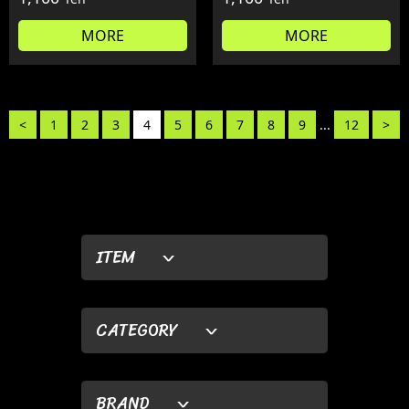
MORE
MORE
<
1
2
3
4
5
6
7
8
9
...
12
>
ITEM
CATEGORY
BRAND