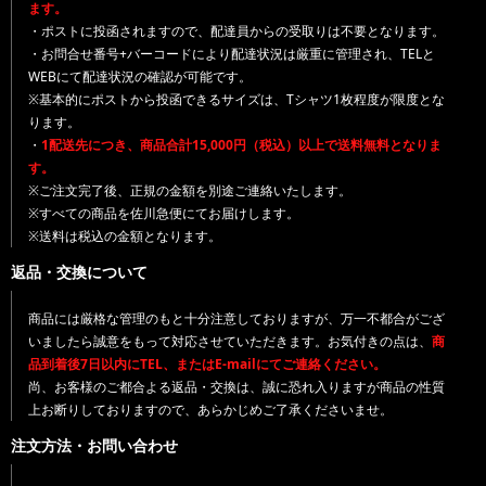
ます。
・ポストに投函されますので、配達員からの受取りは不要となります。
・お問合せ番号+バーコードにより配達状況は厳重に管理され、TELと
WEBにて配達状況の確認が可能です。
※基本的にポストから投函できるサイズは、Tシャツ1枚程度が限度とな
ります。
・
1配送先につき、商品合計15,000円（税込）以上で送料無料となりま
す。
※ご注文完了後、正規の金額を別途ご連絡いたします。
※すべての商品を佐川急便にてお届けします。
※送料は税込の金額となります。
返品・交換について
商品には厳格な管理のもと十分注意しておりますが、万一不都合がござ
いましたら誠意をもって対応させていただきます。お気付きの点は、
商
品到着後7日以内にTEL、またはE-mailにてご連絡ください。
尚、お客様のご都合よる返品・交換は、誠に恐れ入りますが商品の性質
上お断りしておりますので、あらかじめご了承くださいませ。
注文方法・お問い合わせ