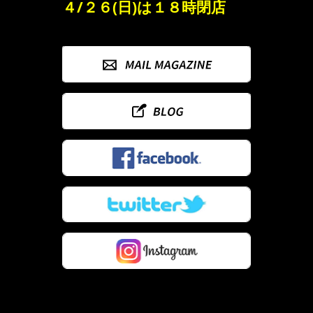
４/２６(日)は１８時閉店