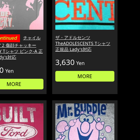
ザ・アドルセンツ
チャイル
TheADOLESCENTS Tシャツ
イ2 傷顔チャッキー
正規品 Lady's対応
Y Tシャツ ピンク-A 正
dy's対応
3,630
Yen
0
Yen
MORE
MORE