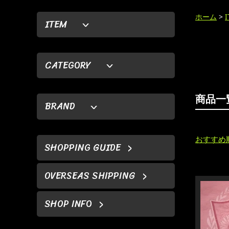
ホーム
>
ITEM
CATEGORY
商品一
BRAND
おすすめ
SHOPPING GUIDE
OVERSEAS SHIPPING
SHOP INFO