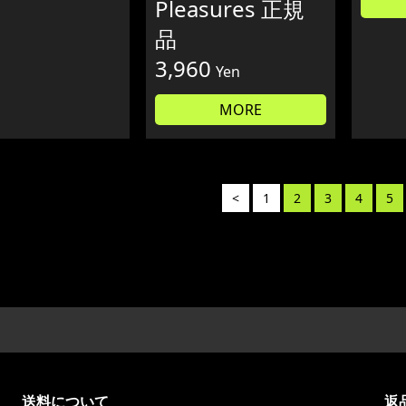
Pleasures 正規
品
3,960
Yen
MORE
<
1
2
3
4
5
送料について
返