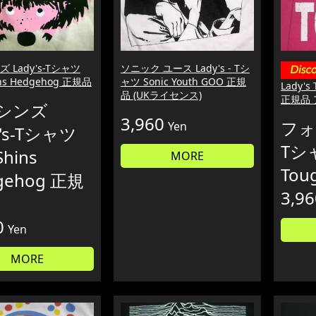
 Lady's-Tシャツ
ソニック ユース Lady's - Tシ
ins Hedgehog 正規品
ャツ Sonic Youth GOO 正規
Lady's
品 (UKライセンス)
正規品
シンズ
3,960
フォー
Yen
y's-Tシャツ
Tシ
Shins
MORE
Tou
gehog 正規
3,96
0
Yen
MORE