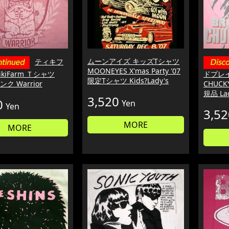
ムーンアイズ キッズTシャツ
ティキフ
MOONEYES X'mas Party '07
ikiFarm Ｔシャツ
ドプレ
限定Tシャツ Kids?Lady's
ピンク Warrior
CHUCK
規品 La
3,520
0
Yen
Yen
3,52
MORE
MORE