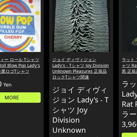
ィー ロール Tシャツ
ジョイ ディヴィジョン
ラット フ
Roll Blow Pop Lady's
Lady's - Tシャツ Joy Division
ャツ Ra
企業ロゴTシャツ
Unknown Pleasures 正規品
黒 正規
ロックTシャツ関連
0
ラッ
Yen
ジョイ ディヴィ
Lad
MORE
ジョン Lady's - T
Rat
シャツ Joy
ラー
Division
3,96
Unknown