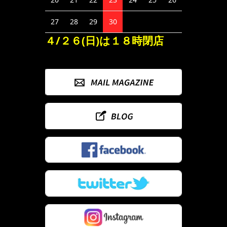
27
28
29
30
４/２６(日)は１８時閉店