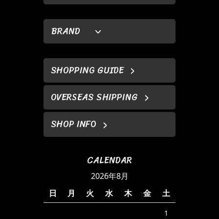
BRAND
SHOPPING GUIDE
OVERSEAS SHIPPING
SHOP INFO
CALENDAR
2026年8月
日
月
火
水
木
金
土
1