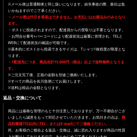
※メール便は普通郵便と同じ扱いになります。紛失事故の際、責任は負
いかねますのでご了承ください。
・
メール便は代引き発送はできません。お支払いはお振込みのみとなり
ます。
・ポストに投函されますので、配達員からの受取りは不要となります。
・お問合せ番号+バーコードにより配達状況は厳重に管理され、TELと
WEBにて配達状況の確認が可能です。
※基本的にポストから投函できるサイズは、Tシャツ1枚程度が限度とな
ります。
・
1配送先につき、商品合計15,000円（税込）以上で送料無料となりま
す。
※ご注文完了後、正規の金額を別途ご連絡いたします。
※すべての商品を佐川急便にてお届けします。
※送料は税込の金額となります。
返品・交換について
商品には厳格な管理のもと十分注意しておりますが、万一不都合がござ
いましたら誠意をもって対応させていただきます。お気付きの点は、
商
品到着後7日以内にTEL、またはE-mailにてご連絡ください。
尚、お客様のご都合よる返品・交換は、誠に恐れ入りますが商品の性質
上お断りしておりますので、あらかじめご了承くださいませ。