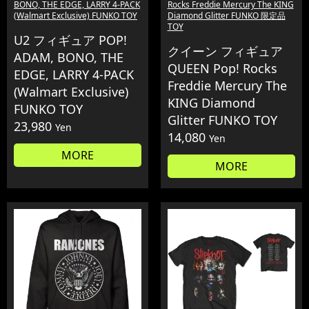
BONO, THE EDGE, LARRY 4-PACK
Rocks Freddie Mercury The KING
(Walmart Exclusive) FUNKO TOY
Diamond Glitter FUNKO 限定品
TOY
U2 フィギュア POP!
クイーン フィギュア
ADAM, BONO, THE
QUEEN Pop! Rocks
EDGE, LARRY 4-PACK
Freddie Mercury The
(Walmart Exclusive)
KING Diamond
FUNKO TOY
Glitter FUNKO TOY
23,980
Yen
14,080
Yen
MORE
MORE