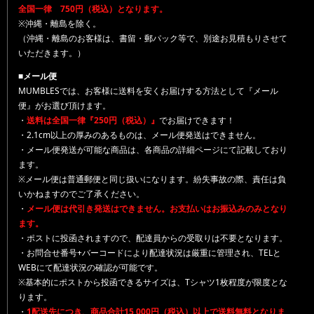
全国一律 750円（税込）となります。
※沖縄・離島を除く。
（沖縄・離島のお客様は、書留・郵パック等で、別途お見積もりさせて
いただきます。）
■メール便
MUMBLESでは、お客様に送料を安くお届けする方法として『メール
便』がお選び頂けます。
・
送料は全国一律『250円（税込）』
でお届けできます！
・2.1cm以上の厚みのあるものは、メール便発送はできません。
・メール便発送が可能な商品は、各商品の詳細ページにて記載しており
ます。
※メール便は普通郵便と同じ扱いになります。紛失事故の際、責任は負
いかねますのでご了承ください。
・
メール便は代引き発送はできません。お支払いはお振込みのみとなり
ます。
・ポストに投函されますので、配達員からの受取りは不要となります。
・お問合せ番号+バーコードにより配達状況は厳重に管理され、TELと
WEBにて配達状況の確認が可能です。
※基本的にポストから投函できるサイズは、Tシャツ1枚程度が限度とな
ります。
・
1配送先につき、商品合計15,000円（税込）以上で送料無料となりま