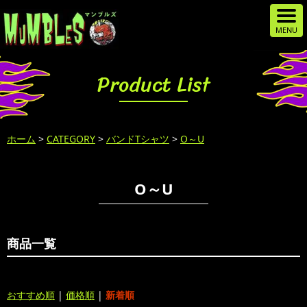
Product List
ホーム
>
CATEGORY
>
バンドTシャツ
>
O～U
O～U
商品一覧
おすすめ順
|
価格順
|
新着順