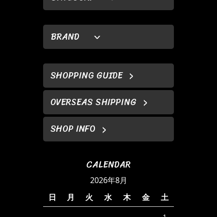
BRAND
SHOPPING GUIDE
OVERSEAS SHIPPING
SHOP INFO
CALENDAR
2026年8月
日
月
火
水
木
金
土
1