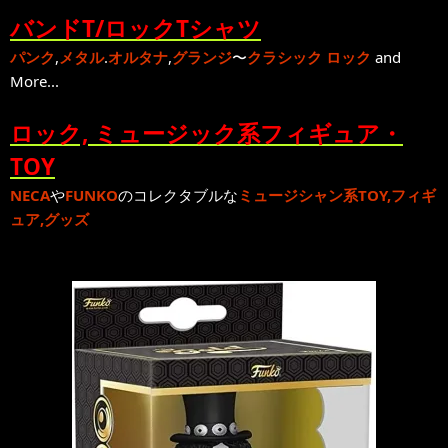
バンドT/ロックTシャツ
パンク
,
メタル
.
オルタナ
,
グランジ
〜
クラシック ロック
and
More...
ロック, ミュージック系フィギュア・
TOY
NECA
や
FUNKO
のコレクタブルな
ミュージシャン系TOY,フィギ
ュア,グッズ