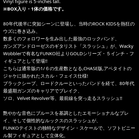
Vinyl figure is 5-inches tall.
※BOX入り・1体の価格です。
80年代後半に突如シーンに登場し、当時のROCK KIDSを熱狂の
ウズに巻き込み、
数多くのフォロワーを生み出した最強のロックバンド、
ガンズアンドローゼスのギタリスト「スラッシュ」が、Wacky
Wobblerで有名なFUNKO社よりGOLDシリーズ・５インチ・フ
ィギュアとして登場!!
こちらは通常版の1/６の生産数となる,CHASE版,アペタイトの
ジャケに描かれたスカル・フェイス仕様!
ブラックシープ、ロードクルーといったバンドを経て、80年代
最盛期ガンズのキャリアでブレイク、
ソロ、Velvet Revolver等、最前線を突っ走るスラッシュ!!
艶やかな音色にブルースを基調としたエモーショナルなプレ
イ、そして個性的なルックスのスラッシュが、
FUNKOテイストの独特なデザイン・スケールで、ソフトビニー
ル製フィギュアとして立体化。