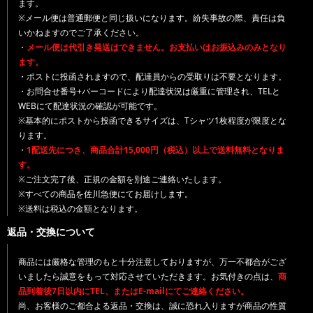
ます。
※メール便は普通郵便と同じ扱いになります。紛失事故の際、責任は負
いかねますのでご了承ください。
・
メール便は代引き発送はできません。お支払いはお振込みのみとなり
ます。
・ポストに投函されますので、配達員からの受取りは不要となります。
・お問合せ番号+バーコードにより配達状況は厳重に管理され、TELと
WEBにて配達状況の確認が可能です。
※基本的にポストから投函できるサイズは、Tシャツ1枚程度が限度とな
ります。
・
1配送先につき、商品合計15,000円（税込）以上で送料無料となりま
す。
※ご注文完了後、正規の金額を別途ご連絡いたします。
※すべての商品を佐川急便にてお届けします。
※送料は税込の金額となります。
返品・交換について
商品には厳格な管理のもと十分注意しておりますが、万一不都合がござ
いましたら誠意をもって対応させていただきます。お気付きの点は、
商
品到着後7日以内にTEL、またはE-mailにてご連絡ください。
尚、お客様のご都合よる返品・交換は、誠に恐れ入りますが商品の性質