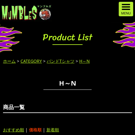
Product List
ホーム
>
CATEGORY
>
バンドTシャツ
>
H～N
H～N
商品一覧
おすすめ順
|
価格順
|
新着順