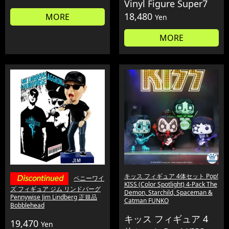
Vinyl Figure Super7
18,480
MORE
Yen
MORE
キッス フィギュア 4体セット Pop!
ペニーワイ
KISS (Color Spotlight) 4-Pack The
ズ フィギュア ジム リンドバーグ
Demon, Starchild, Spaceman &
Pennywise Jim Lindberg 正規品
Catman FUNKO
Bobblehead
キッス フィギュア 4
19,470
Yen