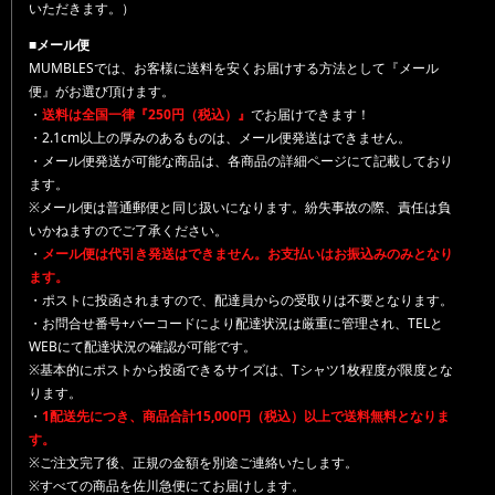
いただきます。）
■メール便
MUMBLESでは、お客様に送料を安くお届けする方法として『メール
便』がお選び頂けます。
・
送料は全国一律『250円（税込）』
でお届けできます！
・2.1cm以上の厚みのあるものは、メール便発送はできません。
・メール便発送が可能な商品は、各商品の詳細ページにて記載しており
ます。
※メール便は普通郵便と同じ扱いになります。紛失事故の際、責任は負
いかねますのでご了承ください。
・
メール便は代引き発送はできません。お支払いはお振込みのみとなり
ます。
・ポストに投函されますので、配達員からの受取りは不要となります。
・お問合せ番号+バーコードにより配達状況は厳重に管理され、TELと
WEBにて配達状況の確認が可能です。
※基本的にポストから投函できるサイズは、Tシャツ1枚程度が限度とな
ります。
・
1配送先につき、商品合計15,000円（税込）以上で送料無料となりま
す。
※ご注文完了後、正規の金額を別途ご連絡いたします。
※すべての商品を佐川急便にてお届けします。