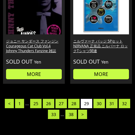
ジョニー サンダース ファンジン
ニルヴァーナ バッジ 5Pセット
Courageous Cat Club Vol.4
NIRVANA 正規品 ニルバーナ ロッ
Johnny Thunders Fanzine 雑誌
クTシャツ関連
SOLD OUT
SOLD OUT
Yen
Yen
MORE
MORE
<
1
...
25
26
27
28
29
30
31
32
33
...
38
>