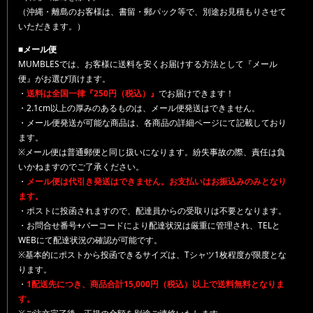
（沖縄・離島のお客様は、書留・郵パック等で、別途お見積もりさせて
いただきます。）
■メール便
MUMBLESでは、お客様に送料を安くお届けする方法として『メール
便』がお選び頂けます。
・
送料は全国一律『250円（税込）』
でお届けできます！
・2.1cm以上の厚みのあるものは、メール便発送はできません。
・メール便発送が可能な商品は、各商品の詳細ページにて記載しており
ます。
※メール便は普通郵便と同じ扱いになります。紛失事故の際、責任は負
いかねますのでご了承ください。
・
メール便は代引き発送はできません。お支払いはお振込みのみとなり
ます。
・ポストに投函されますので、配達員からの受取りは不要となります。
・お問合せ番号+バーコードにより配達状況は厳重に管理され、TELと
WEBにて配達状況の確認が可能です。
※基本的にポストから投函できるサイズは、Tシャツ1枚程度が限度とな
ります。
・
1配送先につき、商品合計15,000円（税込）以上で送料無料となりま
す。