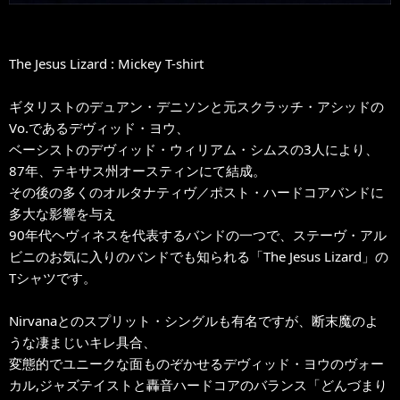
The Jesus Lizard : Mickey T-shirt
ギタリストのデュアン・デニソンと元スクラッチ・アシッドの
Vo.であるデヴィッド・ヨウ、
ベーシストのデヴィッド・ウィリアム・シムスの3人により、
87年、テキサス州オースティンにて結成。
その後の多くのオルタナティヴ／ポスト・ハードコアバンドに
多大な影響を与え
90年代ヘヴィネスを代表するバンドの一つで、ステーヴ・アル
ビニのお気に入りのバンドでも知られる「The Jesus Lizard」の
Tシャツです。
Nirvanaとのスプリット・シングルも有名ですが、断末魔のよ
うな凄まじいキレ具合、
変態的でユニークな面ものぞかせるデヴィッド・ヨウのヴォー
カル,ジャズテイストと轟音ハードコアのバランス「どんづまり