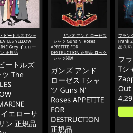
・ビートルズ Tシャ
ガンズ アンド ローゼス
フランク
BEATLES YELLOW
Tシャツ Guns N' Roses
Frank 
INE Grey イエロー
APPETITE FOR
品 (UK)
ン 正規品
DESTRUCTION 正規品 ロック
フラ
Tシャツ関連
ビートルズ
Tシャ
ガンズ アンド
ツ The
Zap
ローゼス Tシャ
LES
Out
ツ Guns N'
LOW
4,29
Roses APPETITE
MARINE
FOR
y イエローサ
DESTRUCTION
リン 正規品
正規品