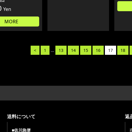
0
Yen
MORE
<
1
...
13
14
15
16
17
18
送料について
返
■佐川急便