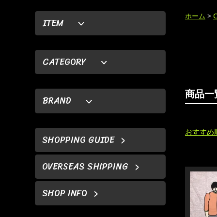
ホーム
>
ITEM
CATEGORY
商品一
BRAND
おすすめ
SHOPPING GUIDE
OVERSEAS SHIPPING
SHOP INFO