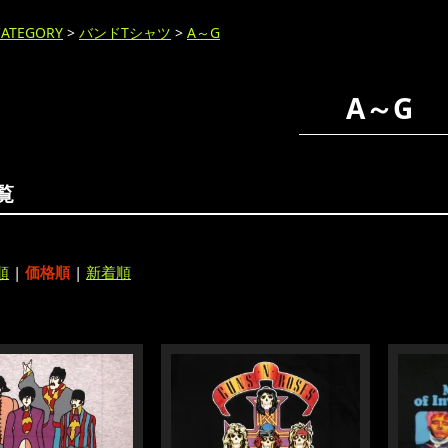
CATEGORY
>
バンドTシャツ
>
A～G
A～G
覧
順
|
価格順
|
新着順