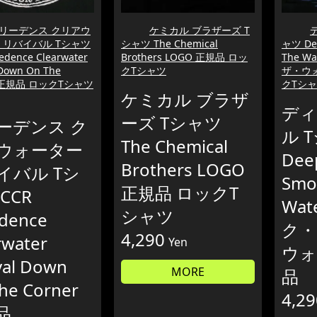
リーデンス クリアウ
ケミカル ブラザーズ T
 リバイバル Tシャツ
シャツ The Chemical
ャツ Dee
edence Clearwater
Brothers LOGO 正規品 ロッ
The 
 Down On The
クTシャツ
ザ・ウ
r 正規品 ロックTシャツ
クTシ
ケミカル ブラザ
ディ
ーズ Tシャツ
ーデンス ク
ル 
The Chemical
ウォーター
Dee
Brothers LOGO
イバル Tシ
Smo
正規品 ロックT
CCR
Wat
シャツ
dence
ク・
4,290
rwater
Yen
ウォ
val Down
MORE
品
he Corner
4,29
品