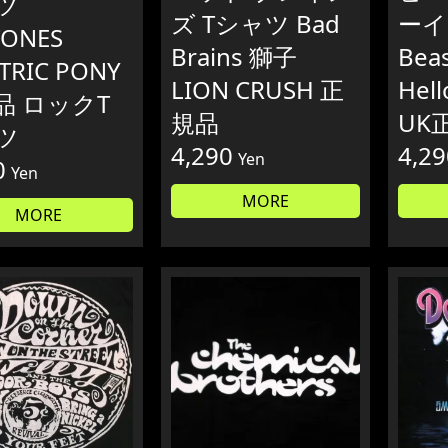
ツ
ズ Tシャツ Bad
ーイ
TONES
Brains 獅子
Beas
TRIC PONY
LION CRUSH 正
Hell
品 ロックT
規品
UK
ツ
4,290
4,29
Yen
0
Yen
MORE
MORE