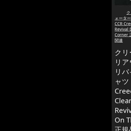
ク
ォーター
CCR Cre
Revival
Corne
関連
クリ
リア
リバ
ャツ 
Cree
Clea
Revi
On T
正規