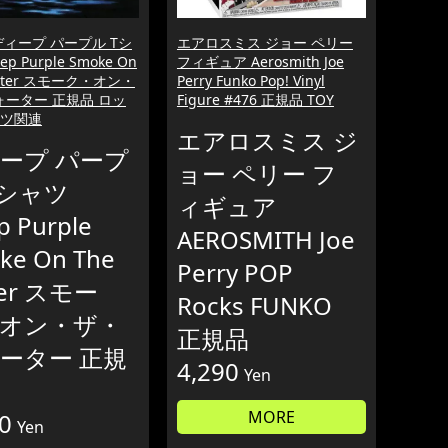
ディープ パープル Tシ
エアロスミス ジョー ペリー
p Purple Smoke On
フィギュア Aerosmith Joe
Water スモーク・オン・
Perry Funko Pop! Vinyl
ォーター 正規品 ロッ
Figure #476 正規品 TOY
ャツ関連
エアロスミス ジ
ープ パープ
ョー ペリー フ
Tシャツ
ィギュア
p Purple
AEROSMITH Joe
ke On The
Perry POP
er スモー
Rocks FUNKO
オン・ザ・
正規品
ーター 正規
4,290
Yen
MORE
0
Yen