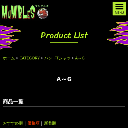
Product List
ホーム
>
CATEGORY
>
バンドTシャツ
>
A～G
A～G
商品一覧
おすすめ順
|
価格順
|
新着順