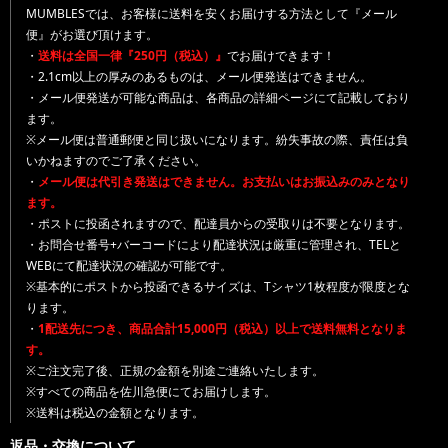
MUMBLESでは、お客様に送料を安くお届けする方法として『メール
便』がお選び頂けます。
・
送料は全国一律『250円（税込）』
でお届けできます！
・2.1cm以上の厚みのあるものは、メール便発送はできません。
・メール便発送が可能な商品は、各商品の詳細ページにて記載しており
ます。
※メール便は普通郵便と同じ扱いになります。紛失事故の際、責任は負
いかねますのでご了承ください。
・
メール便は代引き発送はできません。お支払いはお振込みのみとなり
ます。
・ポストに投函されますので、配達員からの受取りは不要となります。
・お問合せ番号+バーコードにより配達状況は厳重に管理され、TELと
WEBにて配達状況の確認が可能です。
※基本的にポストから投函できるサイズは、Tシャツ1枚程度が限度とな
ります。
・
1配送先につき、商品合計15,000円（税込）以上で送料無料となりま
す。
※ご注文完了後、正規の金額を別途ご連絡いたします。
※すべての商品を佐川急便にてお届けします。
※送料は税込の金額となります。
返品・交換について