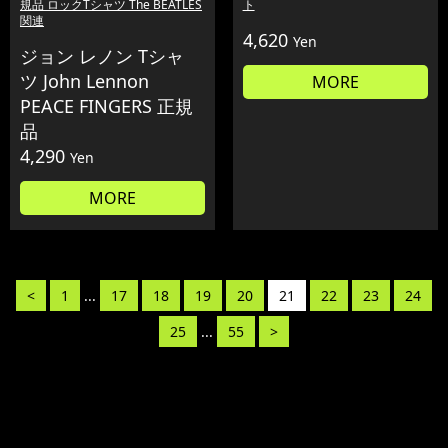
規品 ロックTシャツ The BEATLES
ト
関連
4,620
Yen
ジョン レノン Tシャ
ツ John Lennon
MORE
PEACE FINGERS 正規
品
4,290
Yen
MORE
<
1
...
17
18
19
20
21
22
23
24
25
...
55
>