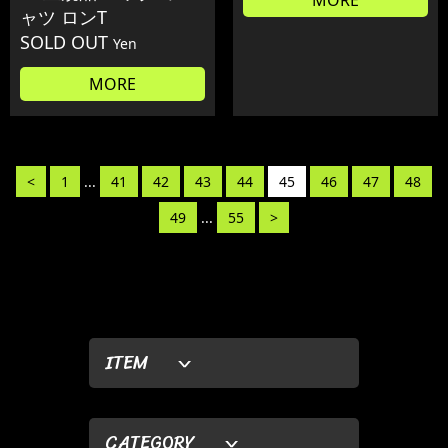
ャツ ロンT
SOLD OUT
Yen
MORE
<
1
...
41
42
43
44
45
46
47
48
49
...
55
>
ITEM
CATEGORY