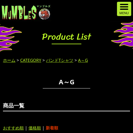
Product List
ホーム
>
CATEGORY
>
バンドTシャツ
>
A～G
A～G
商品一覧
おすすめ順
|
価格順
|
新着順