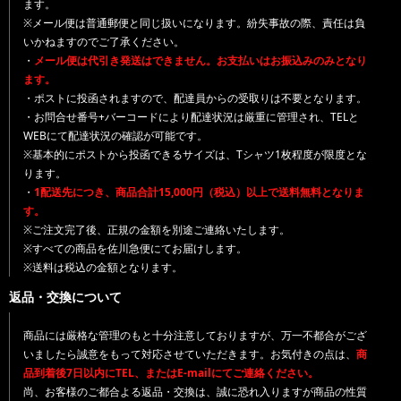
ます。
※メール便は普通郵便と同じ扱いになります。紛失事故の際、責任は負
いかねますのでご了承ください。
・
メール便は代引き発送はできません。お支払いはお振込みのみとなり
ます。
・ポストに投函されますので、配達員からの受取りは不要となります。
・お問合せ番号+バーコードにより配達状況は厳重に管理され、TELと
WEBにて配達状況の確認が可能です。
※基本的にポストから投函できるサイズは、Tシャツ1枚程度が限度とな
ります。
・
1配送先につき、商品合計15,000円（税込）以上で送料無料となりま
す。
※ご注文完了後、正規の金額を別途ご連絡いたします。
※すべての商品を佐川急便にてお届けします。
※送料は税込の金額となります。
返品・交換について
商品には厳格な管理のもと十分注意しておりますが、万一不都合がござ
いましたら誠意をもって対応させていただきます。お気付きの点は、
商
品到着後7日以内にTEL、またはE-mailにてご連絡ください。
尚、お客様のご都合よる返品・交換は、誠に恐れ入りますが商品の性質