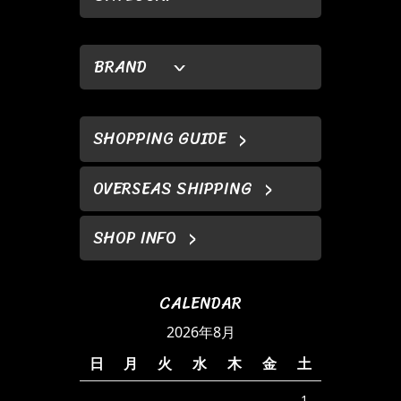
BRAND
SHOPPING GUIDE
OVERSEAS SHIPPING
SHOP INFO
CALENDAR
2026年8月
日
月
火
水
木
金
土
1