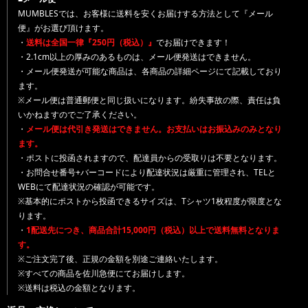
MUMBLESでは、お客様に送料を安くお届けする方法として『メール
便』がお選び頂けます。
・
送料は全国一律『250円（税込）』
でお届けできます！
・2.1cm以上の厚みのあるものは、メール便発送はできません。
・メール便発送が可能な商品は、各商品の詳細ページにて記載しており
ます。
※メール便は普通郵便と同じ扱いになります。紛失事故の際、責任は負
いかねますのでご了承ください。
・
メール便は代引き発送はできません。お支払いはお振込みのみとなり
ます。
・ポストに投函されますので、配達員からの受取りは不要となります。
・お問合せ番号+バーコードにより配達状況は厳重に管理され、TELと
WEBにて配達状況の確認が可能です。
※基本的にポストから投函できるサイズは、Tシャツ1枚程度が限度とな
ります。
・
1配送先につき、商品合計15,000円（税込）以上で送料無料となりま
す。
※ご注文完了後、正規の金額を別途ご連絡いたします。
※すべての商品を佐川急便にてお届けします。
※送料は税込の金額となります。