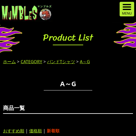
Product List
ホーム
>
CATEGORY
>
バンドTシャツ
>
A～G
A～G
商品一覧
おすすめ順
|
価格順
|
新着順