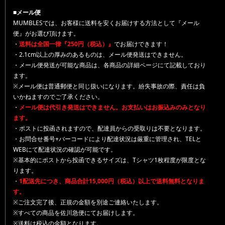
■メール便
MUMBLESでは、お客様に送料を安くお届けする方法として『メール
便』がお選び頂けます。
・
送料は全国一律『250円（税込）』
でお届けできます！
・2.1cm以上の厚みのあるものは、メール便発送はできません。
・メール便発送が可能な商品は、各商品の詳細ページにて記載しており
ます。
※メール便は普通郵便と同じ扱いになります。紛失事故の際、責任は負
いかねますのでご了承ください。
・
メール便は代引き発送はできません。お支払いはお振込みのみとなり
ます。
・ポストに投函されますので、配達員からの受取りは不要となります。
・お問合せ番号+バーコードにより配達状況は厳重に管理され、TELと
WEBにて配達状況の確認が可能です。
※基本的にポストから投函できるサイズは、Tシャツ1枚程度が限度とな
ります。
・
1配送先につき、商品合計15,000円（税込）以上で送料無料となりま
す。
※ご注文完了後、正規の金額を別途ご連絡いたします。
※すべての商品を佐川急便にてお届けします。
※送料は税込の金額となります。