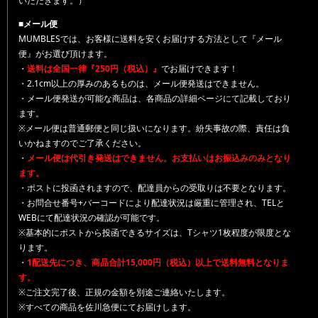
いただきます。）
■メール便
MUMBLESでは、お客様に送料を安くお届けする方法として『メール
便』がお選び頂けます。
・
送料は全国一律『250円（税込）』
でお届けできます！
・2.1cm以上の厚みのあるものは、メール便発送はできません。
・メール便発送が可能な商品は、各商品の詳細ページにて記載しており
ます。
※メール便は普通郵便と同じ扱いになります。紛失事故の際、責任は負
いかねますのでご了承ください。
・
メール便は代引き発送はできません。お支払いはお振込みのみとなり
ます。
・ポストに投函されますので、配達員からの受取りは不要となります。
・お問合せ番号+バーコードにより配達状況は厳重に管理され、TELと
WEBにて配達状況の確認が可能です。
※基本的にポストから投函できるサイズは、Tシャツ1枚程度が限度とな
ります。
・
1配送先につき、商品合計15,000円（税込）以上で送料無料となりま
す。
※ご注文完了後、正規の金額を別途ご連絡いたします。
※すべての商品を佐川急便にてお届けします。