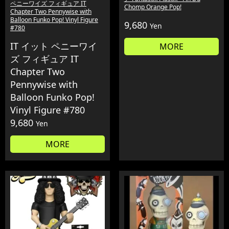
ペニーワイズ フィギュア IT
Chomp Orange Pop!
Chapter Two Pennywise with
Balloon Funko Pop! Vinyl Figure
9,680
Yen
#780
IT イット ペニーワイ
MORE
ズ フィギュア IT
Chapter Two
Pennywise with
Balloon Funko Pop!
Vinyl Figure #780
9,680
Yen
MORE