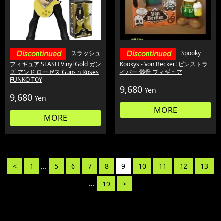
スラッシュ
Spooky
フィギュア SLASH Vinyl Gold ガン
Kookys - Von Becker! ピンストラ
ズ アンド ローゼス Guns n Roses
イパー 骸骨 フィギュア
FUNKO TOY
9,680
Yen
9,680
Yen
MORE
MORE
<
1
...
5
6
7
8
9
10
11
12
13
...
19
>